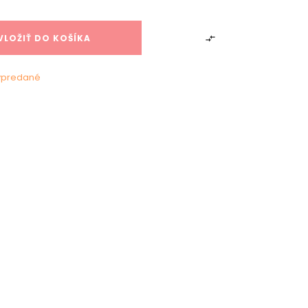
VLOŽIŤ DO KOŠÍKA

ypredané