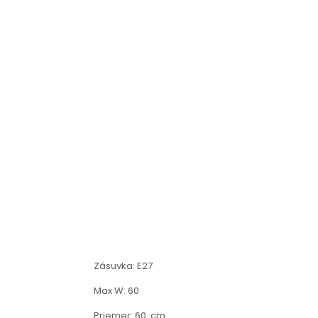
Zásuvka: E27
Max W: 60
Priemer: 60 cm