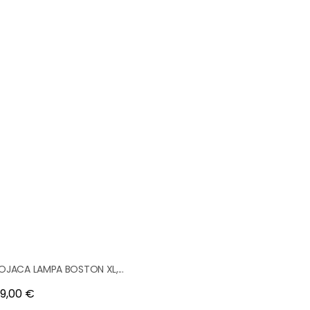
OJACA LAMPA BOSTON XL,...
na
9,00 €