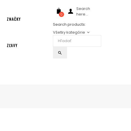
Search
here...
0
ZNAČKY
Search products:
Všetky kategórie
keyboard_arrow_down
ZĽAVY
search