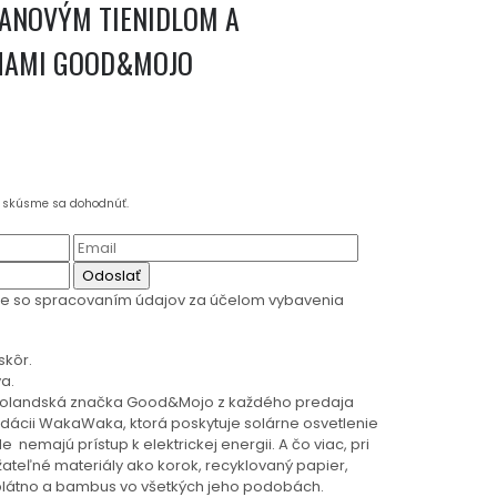
ĽANOVÝM TIENIDLOM A
HAMI GOOD&MOJO
a skúsme sa dohodnúť.
Odoslať
te so spracovaním údajov za účelom vybavenia
skôr.
a.
 Holandská značka Good&Mojo z každého predaja
nadácii WakaWaka, ktorá poskytuje solárne osvetlenie
e nemajú prístup k elektrickej energii. A čo viac, pri
žateľné materiály ako korok, recyklovaný papier,
 plátno a bambus vo všetkých jeho podobách.