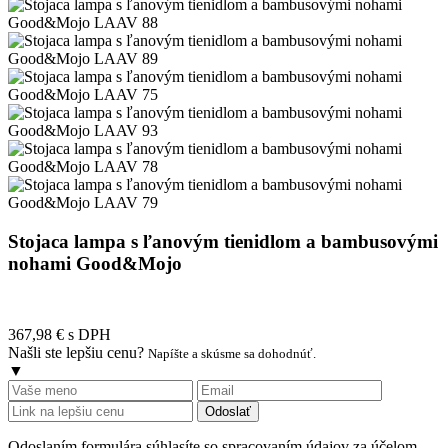
Stojaca lampa s ľanovým tienidlom a bambusovými
nohami Good&Mojo
367,98 €
s DPH
Našli ste lepšiu cenu?
Napíšte a skúsme sa dohodnúť.
▼
Odoslať
Odoslaním formulára súhlasíte so spracovaním údajov za účelom