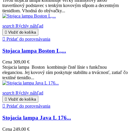
Tivoli stojacia lampa kombinuje veľký mramorový alebo
travertínový podstavec s tenkým kovovým stĺpom a decentným
tienidlom. Vhodná do obývačky...
search
Rýchly náhľad

Vložiť do košíka

Pridať do porovnávania
Stojaca lampa Boston L,...
Cena
309,00 €
Stojacia lampa Boston kombinuje čisté línie s funkčnou
eleganciou. Jej kovový rám poskytuje stabilitu a trvácnosť, zatiaľ čo
textilné tienidlo...
search
Rýchly náhľad

Vložiť do košíka

Pridať do porovnávania
Stojacia lampa Java L 176...
Cena
249,00 €