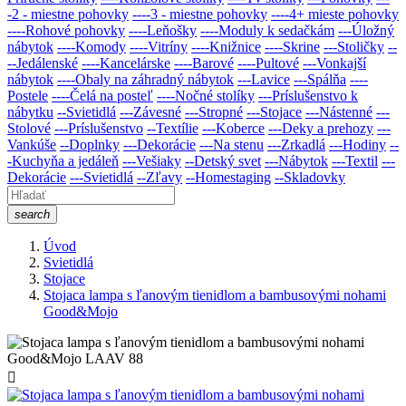
-2 - miestne pohovky
----3 - miestne pohovky
----4+ mieste pohovky
----Rohové pohovky
----Leňošky
----Moduly k sedačkám
---Úložný
nábytok
----Komody
----Vitríny
----Knižnice
----Skrine
---Stoličky
--
--Jedálenské
----Kancelárske
----Barové
----Pultové
---Vonkajší
nábytok
----Obaly na záhradný nábytok
---Lavice
---Spálňa
----
Postele
----Čelá na posteľ
----Nočné stolíky
---Príslušenstvo k
nábytku
--Svietidlá
---Závesné
---Stropné
---Stojace
---Nástenné
---
Stolové
---Príslušenstvo
--Textílie
---Koberce
---Deky a prehozy
---
Vankúše
--Doplnky
---Dekorácie
---Na stenu
---Zrkadlá
---Hodiny
--
-Kuchyňa a jedáleň
---Vešiaky
--Detský svet
---Nábytok
---Textil
---
Dekorácie
---Svietidlá
--Zľavy
--Homestaging
--Skladovky
search
Úvod
Svietidlá
Stojace
Stojaca lampa s ľanovým tienidlom a bambusovými nohami
Good&Mojo
