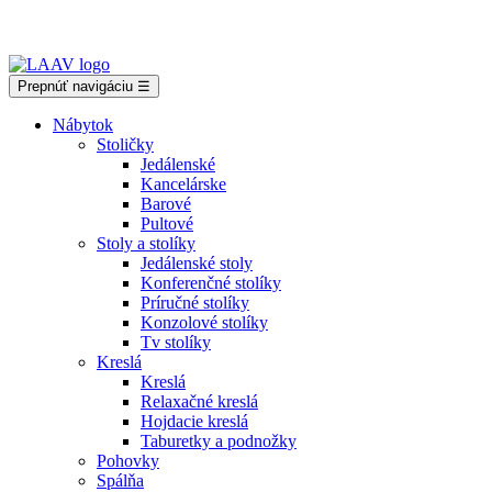
Showroom Košice - Rastislavova 94
Prepnúť navigáciu
☰
Nábytok
Stoličky
Jedálenské
Kancelárske
Barové
Pultové
Stoly a stolíky
Jedálenské stoly
Konferenčné stolíky
Príručné stolíky
Konzolové stolíky
Tv stolíky
Kreslá
Kreslá
Relaxačné kreslá
Hojdacie kreslá
Taburetky a podnožky
Pohovky
Spálňa