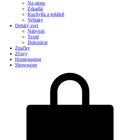
Na stenu
Zrkadlá
Kuchyňa a jedáleň
Vešiaky
Detský svet
Nábytok
Textil
Dekorácie
Značky
Zľavy
Homestaging
Showroom