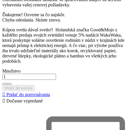
vybavenia vašej cenovej požiadavky.
Ďakujeme! Ozveme sa čo najskôr.
Chyba odoslania. Skúste znova.
Kúpou svetla dávaš svetlo!! Holandská značka Good&Mojo z
každého predaja svojich svietidiel venuje 5% nadácii WakaWaka,
ktorá poskytuje solárne osvetlenie rodinám v núdzi v krajinách kde
nemajú prístup k elektrickej energii. A čo viac, pri výrobe používa
iba trvalo udržateľné materiály ako korok, recyklovaný papier,
drevené štiepky, ekologické plátno a bambus vo všetkých jeho
podobách.
Množstvo
Vložiť do košíka

Pridať do porovnávania

Dočasne vypredané