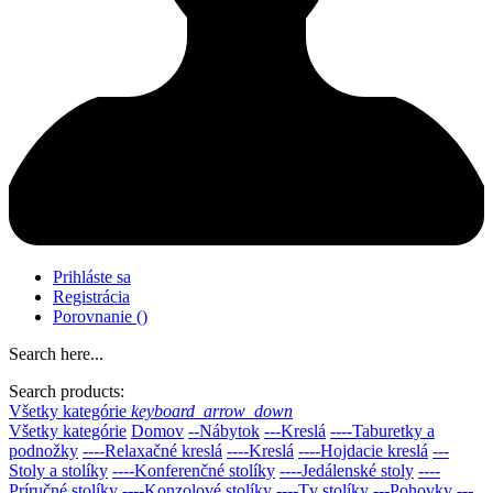
Prihláste sa
Registrácia
Porovnanie
(
)
Search here...
Search products:
Všetky kategórie
keyboard_arrow_down
Všetky kategórie
Domov
--Nábytok
---Kreslá
----Taburetky a
podnožky
----Relaxačné kreslá
----Kreslá
----Hojdacie kreslá
---
Stoly a stolíky
----Konferenčné stolíky
----Jedálenské stoly
----
Príručné stolíky
----Konzolové stolíky
----Tv stolíky
---Pohovky
---