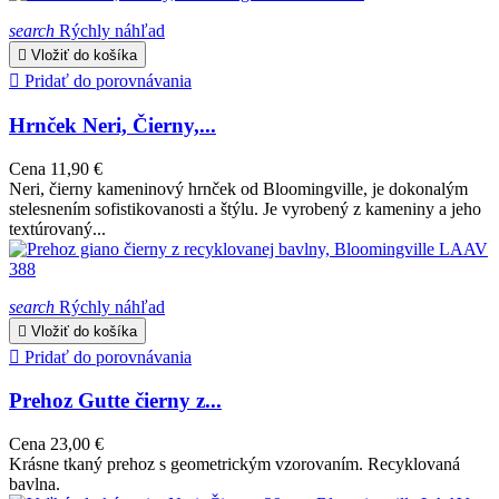
search
Rýchly náhľad

Vložiť do košíka

Pridať do porovnávania
Hrnček Neri, Čierny,...
Cena
11,90 €
Neri, čierny kameninový hrnček od Bloomingville, je dokonalým
stelesnením sofistikovanosti a štýlu. Je vyrobený z kameniny a jeho
textúrovaný...
search
Rýchly náhľad

Vložiť do košíka

Pridať do porovnávania
Prehoz Gutte čierny z...
Cena
23,00 €
Krásne tkaný prehoz s geometrickým vzorovaním. Recyklovaná
bavlna.