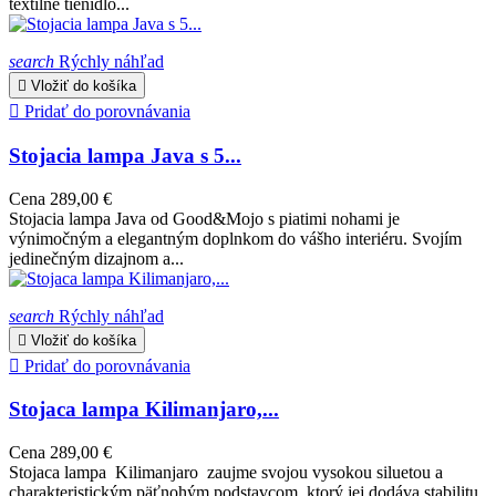
textilné tienidlo...
search
Rýchly náhľad

Vložiť do košíka

Pridať do porovnávania
Stojacia lampa Java s 5...
Cena
289,00 €
Stojacia lampa Java od Good&Mojo s piatimi nohami je
výnimočným a elegantným doplnkom do vášho interiéru. Svojím
jedinečným dizajnom a...
search
Rýchly náhľad

Vložiť do košíka

Pridať do porovnávania
Stojaca lampa Kilimanjaro,...
Cena
289,00 €
Stojaca lampa Kilimanjaro zaujme svojou vysokou siluetou a
charakteristickým päťnohým podstavcom, ktorý jej dodáva stabilitu