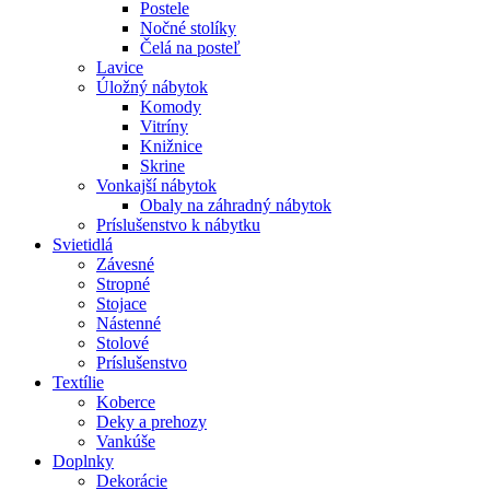
Postele
Nočné stolíky
Čelá na posteľ
Lavice
Úložný nábytok
Komody
Vitríny
Knižnice
Skrine
Vonkajší nábytok
Obaly na záhradný nábytok
Príslušenstvo k nábytku
Svietidlá
Závesné
Stropné
Stojace
Nástenné
Stolové
Príslušenstvo
Textílie
Koberce
Deky a prehozy
Vankúše
Doplnky
Dekorácie