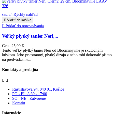
search
Rýchly náhľad

Vložiť do košíka

Pridať do porovnávania
Veľký plytký tanier Neri,...
Cena
25,90 €
Tento veľký plytký tanier Neri od Bloomingville je skutočným
kúskom. Jeho priestranný, plytký dizajn z neho robí dokonalé plátno
na predvádzanie...
Kontakty a predajňa


Rastislavova 94, 040 01, Košice
PO - PI : 8:30 - 17:00
SO - NE : Zatvorené
Kontakt
Informácie