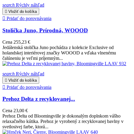
search
Rýchly náhľad

Vložiť do košíka

Pridať do porovnávania
Stolička Juno, Prírodná, WOOOD
Cena
255,23 €
Jedálenská stolička Juno pochádza z kolekcie Exclusive od
holandskej interiérovej značky WOOOD a vďaka vlnenému
čalúneniu je veľmi príjemným...
search
Rýchly náhľad

Vložiť do košíka

Pridať do porovnávania
Prehoz Delta z recyklovanej...
Cena
23,00 €
Prehoz Delta od Bloomingville je dokonalým doplnkom vášho
relaxačného kútika. Prehoz je vyrobený z recyklovanej bavlny v
svetlosivej farbe, ktorá...