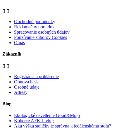


Obchodné podmienky
Reklamačný poriadok
Spracovanie osobných údajov
Používanie súborov Cookies
O nás
Zákazník


Registrácia a prihlásenie
Obnova hesla
Osobné údaje
Adresy
Blog
Ekologické osvetlenie Good&Mojo
Koberce AFK Living
Aká výška stoličky je správna k jedálenskému stolu?