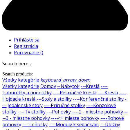
Prihláste sa
Registrácia
Porovnanie
(
)
Search here...
Search products:
Všetky kategórie
keyboard_arrow_down
Všetky kategórie
Domov
--Nábytok
---Kreslá
----
Taburetky a podnožky
----Relaxačné kreslá
----Kreslá
----
Hojdacie kreslá
---Stoly a stolíky
----Konferenčné stolíky
-
---Jedálenské stoly
----Príručné stolíky
----Konzolové
stolíky
----Tv stolíky
---Pohovky
----2 - miestne pohovky
--
--3 - miestne pohovky
----4+ mieste pohovky
----Rohové
pohovky
----Leňošky
----Moduly k sedačkám
---Úložný