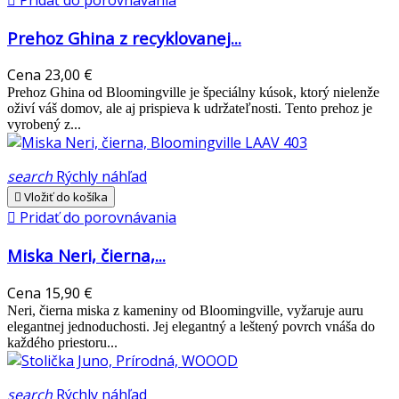

Pridať do porovnávania
Prehoz Ghina z recyklovanej...
Cena
23,00 €
Prehoz Ghina od Bloomingville je špeciálny kúsok, ktorý nielenže
oživí váš domov, ale aj prispieva k udržateľnosti. Tento prehoz je
vyrobený z...
search
Rýchly náhľad

Vložiť do košíka

Pridať do porovnávania
Miska Neri, čierna,...
Cena
15,90 €
Neri, čierna miska z kameniny od Bloomingville, vyžaruje auru
elegantnej jednoduchosti. Jej elegantný a leštený povrch vnáša do
každého priestoru...
search
Rýchly náhľad