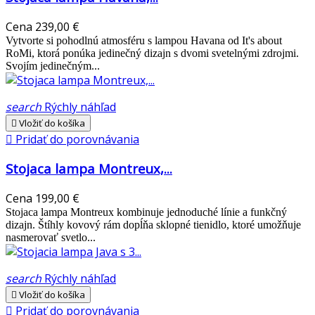
Cena
239,00 €
Vytvorte si pohodlnú atmosféru s lampou Havana od It's about
RoMi, ktorá ponúka jedinečný dizajn s dvomi svetelnými zdrojmi.
Svojím jedinečným...
search
Rýchly náhľad

Vložiť do košíka

Pridať do porovnávania
Stojaca lampa Montreux,...
Cena
199,00 €
Stojaca lampa Montreux kombinuje jednoduché línie a funkčný
dizajn. Štíhly kovový rám dopĺňa sklopné tienidlo, ktoré umožňuje
nasmerovať svetlo...
search
Rýchly náhľad

Vložiť do košíka

Pridať do porovnávania