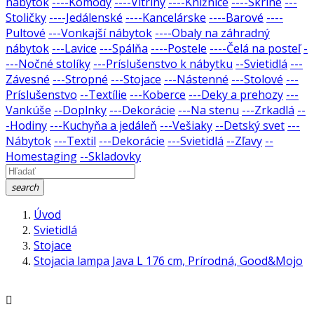
nábytok
----Komody
----Vitríny
----Knižnice
----Skrine
---
Stoličky
----Jedálenské
----Kancelárske
----Barové
----
Pultové
---Vonkajší nábytok
----Obaly na záhradný
nábytok
---Lavice
---Spálňa
----Postele
----Čelá na posteľ
-
---Nočné stolíky
---Príslušenstvo k nábytku
--Svietidlá
---
Závesné
---Stropné
---Stojace
---Nástenné
---Stolové
---
Príslušenstvo
--Textílie
---Koberce
---Deky a prehozy
---
Vankúše
--Doplnky
---Dekorácie
---Na stenu
---Zrkadlá
--
-Hodiny
---Kuchyňa a jedáleň
---Vešiaky
--Detský svet
---
Nábytok
---Textil
---Dekorácie
---Svietidlá
--Zľavy
--
Homestaging
--Skladovky
search
Úvod
Svietidlá
Stojace
Stojacia lampa Java L 176 cm, Prírodná, Good&Mojo
