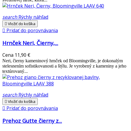
search
Rýchly náhľad

Vložiť do košíka

Pridať do porovnávania
Hrnček Neri, Čierny,...
Cena
11,90 €
Neri, čierny kameninový hrnček od Bloomingville, je dokonalým
stelesnením sofistikovanosti a štýlu. Je vyrobený z kameniny a jeho
textúrovaný...
search
Rýchly náhľad

Vložiť do košíka

Pridať do porovnávania
Prehoz Gutte čierny z...