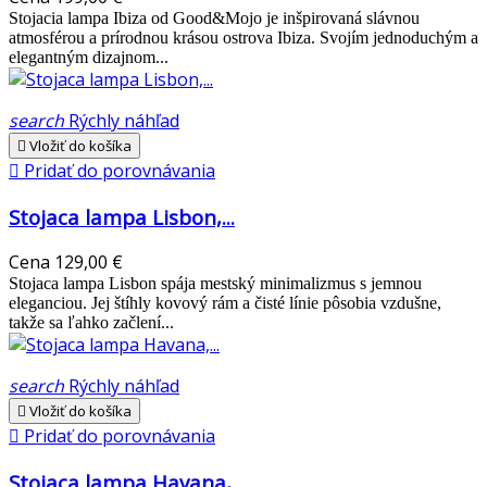
Stojacia lampa Ibiza od Good&Mojo je inšpirovaná slávnou
atmosférou a prírodnou krásou ostrova Ibiza. Svojím jednoduchým a
elegantným dizajnom...
search
Rýchly náhľad

Vložiť do košíka

Pridať do porovnávania
Stojaca lampa Lisbon,...
Cena
129,00 €
Stojaca lampa Lisbon spája mestský minimalizmus s jemnou
eleganciou. Jej štíhly kovový rám a čisté línie pôsobia vzdušne,
takže sa ľahko začlení...
search
Rýchly náhľad

Vložiť do košíka

Pridať do porovnávania
Stojaca lampa Havana,...