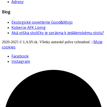
Adresy
Blog
Ekologické osvetlenie Good&Mojo
Koberce AFK Living
Aká výška stoličky je správna k jedálenskému stolu?
Moje
2020-2025 © LAAV.sk. Všetky autorské práva vyhradené. |
cookies
Facebook
Instagram