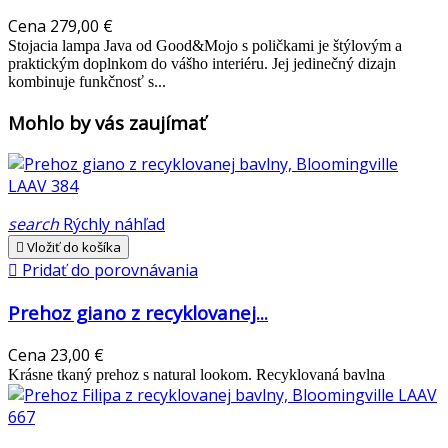
Cena
279,00 €
Stojacia lampa Java od Good&Mojo s poličkami je štýlovým a
praktickým doplnkom do vášho interiéru. Jej jedinečný dizajn
kombinuje funkčnosť s...
Mohlo by vás zaujímať
search
Rýchly náhľad

Vložiť do košíka

Pridať do porovnávania
Prehoz giano z recyklovanej...
Cena
23,00 €
Krásne tkaný prehoz s natural lookom. Recyklovaná bavlna