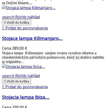
sa čistými líniami,...
search
Rýchly náhľad

Vložiť do košíka

Pridať do porovnávania
Stojaca lampa Kilimanjaro,...
Cena
289,00 €
Stojaca lampa Kilimanjaro zaujme svojou vysokou siluetou a
charakteristickým päťnohým podstavcom, ktorý jej dodáva stabilitu
aj originálny...
search
Rýchly náhľad

Vložiť do košíka

Pridať do porovnávania
Stojacia lampa Ibiza,...
Cena
199,00 €