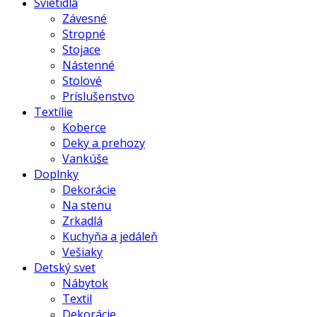
Svietidlá
Závesné
Stropné
Stojace
Nástenné
Stolové
Príslušenstvo
Textílie
Koberce
Deky a prehozy
Vankúše
Doplnky
Dekorácie
Na stenu
Zrkadlá
Kuchyňa a jedáleň
Vešiaky
Detský svet
Nábytok
Textil
Dekorácie