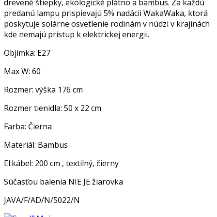
drevené štiepky, ekologické plátno a bambus. Za každú
predanú lampu prispievajú 5% nadácii WakaWaka, ktorá
poskytuje solárne osvetlenie rodinám v núdzi v krajinách
kde nemajú prístup k elektrickej energii.
Objímka: E27
Max W: 60
Rozmer: výška 176 cm
Rozmer tienidla: 50 x 22 cm
Farba: Čierna
Materiál: Bambus
El.kábel: 200 cm , textilný, čierny
Súčasťou balenia NIE JE žiarovka
JAVA/F/AD/N/5022/N