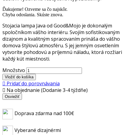
Ďakujeme! Ozveme sa čo najskôr.
Chyba odoslania. Skúste znova.
Stojacia lampa Java od Good&Mojo je dokonalým
spoločníkom vášho interiéru. Svojím sofistikovaným
dizajnom a kvalitným spracovaním prináša do vášho
domova štýlovú atmosféru. S jej jemným osvetlením
vytvoríte pohodovú a príjemnú náladu, ktorá rozžiari
každý kút miestnosti.
Množstvo
Vložiť do košíka

Pridať do porovnávania

Na objednanie (Dodanie 3-4 týždňe)
Doprava zdarma nad 100€
Vyberané dizajnérmi