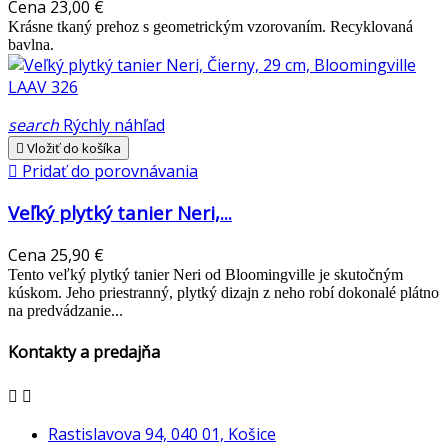
Cena
23,00 €
Krásne tkaný prehoz s geometrickým vzorovaním. Recyklovaná
bavlna.
search
Rýchly náhľad

Vložiť do košíka

Pridať do porovnávania
Veľký plytký tanier Neri,...
Cena
25,90 €
Tento veľký plytký tanier Neri od Bloomingville je skutočným
kúskom. Jeho priestranný, plytký dizajn z neho robí dokonalé plátno
na predvádzanie...
Kontakty a predajňa


Rastislavova 94, 040 01, Košice