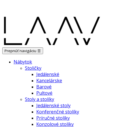
Showroom Košice - Rastislavova 94
Prepnúť navigáciu
☰
Nábytok
Stoličky
Jedálenské
Kancelárske
Barové
Pultové
Stoly a stolíky
Jedálenské stoly
Konferenčné stolíky
Príručné stolíky
Konzolové stolíky