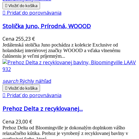

Vložiť do košíka

Pridať do porovnávania
Stolička Juno, Prírodná, WOOOD
Cena
255,23 €
Jedálenská stolička Juno pochádza z kolekcie Exclusive od
holandskej interiérovej značky WOOOD a vďaka vlnenému
čalúneniu je veľmi príjemným...
search
Rýchly náhľad

Vložiť do košíka

Pridať do porovnávania
Prehoz Delta z recyklovanej...
Cena
23,00 €
Prehoz Delta od Bloomingville je dokonalým doplnkom vášho
relaxačného kútika. Prehoz je vyrobený z recyklovanej bavlny v
svetlosivej farbe, ktorá...