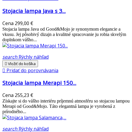
Stojacia lampa Java s 3...
Cena
299,00 €
Stojacia lampa Java od Good&Mojo je synonymom elegancie a
vkusu. Jej pôsobivý dizajn a kvalitné spracovanie ju robia skvelým
doplnkom vášho...
search
Rýchly náhľad

Vložiť do košíka

Pridať do porovnávania
Stojacia lampa Merapi 150...
Cena
255,23 €
Získajte si do vášho interiéru príjemnú atmosféru so stojacou lampou
Merapi od Good&Mojo. Táto elegantná lampa je vyrobená z
prírodného...
search
Rýchly náhľad