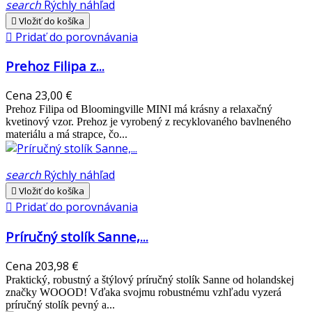
search
Rýchly náhľad

Vložiť do košíka

Pridať do porovnávania
Prehoz Filipa z...
Cena
23,00 €
Prehoz Filipa od Bloomingville MINI má krásny a relaxačný
kvetinový vzor. Prehoz je vyrobený z recyklovaného bavlneného
materiálu a má strapce, čo...
search
Rýchly náhľad

Vložiť do košíka

Pridať do porovnávania
Príručný stolík Sanne,...
Cena
203,98 €
Praktický, robustný a štýlový príručný stolík Sanne od holandskej
značky WOOOD! Vďaka svojmu robustnému vzhľadu vyzerá
príručný stolík pevný a...