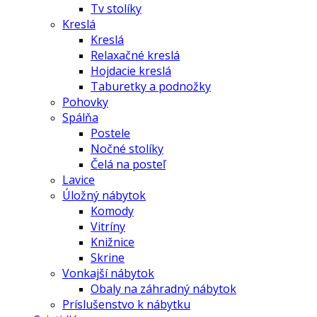
Tv stolíky
Kreslá
Kreslá
Relaxačné kreslá
Hojdacie kreslá
Taburetky a podnožky
Pohovky
Spálňa
Postele
Nočné stolíky
Čelá na posteľ
Lavice
Úložný nábytok
Komody
Vitríny
Knižnice
Skrine
Vonkajší nábytok
Obaly na záhradný nábytok
Príslušenstvo k nábytku