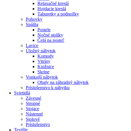
Relaxačné kreslá
Hojdacie kreslá
Taburetky a podnožky
Pohovky
Spálňa
Postele
Nočné stolíky
Čelá na posteľ
Lavice
Úložný nábytok
Komody
Vitríny
Knižnice
Skrine
Vonkajší nábytok
Obaly na záhradný nábytok
Príslušenstvo k nábytku
Svietidlá
Závesné
Stropné
Stojace
Nástenné
Stolové
Príslušenstvo
Textílie