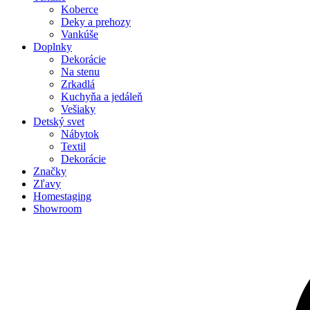
Koberce
Deky a prehozy
Vankúše
Doplnky
Dekorácie
Na stenu
Zrkadlá
Kuchyňa a jedáleň
Vešiaky
Detský svet
Nábytok
Textil
Dekorácie
Značky
Zľavy
Homestaging
Showroom