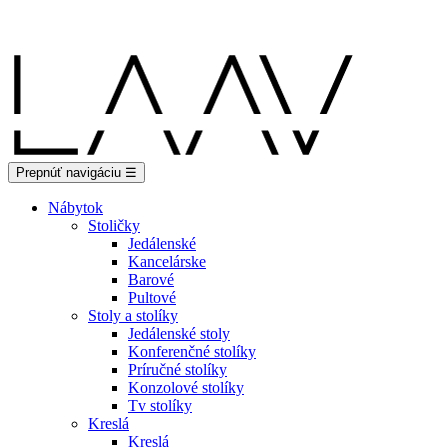
Showroom Košice - Rastislavova 94
Prepnúť navigáciu
☰
Nábytok
Stoličky
Jedálenské
Kancelárske
Barové
Pultové
Stoly a stolíky
Jedálenské stoly
Konferenčné stolíky
Príručné stolíky
Konzolové stolíky
Tv stolíky
Kreslá
Kreslá