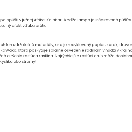
úšti v južnej Afrike: Kalahari. Keďže lampa je inšpirovaná púšťou,
telný efekt vďaka prútiu.
h len udržateľné materiály, ako je recyklovaný papier, korok, dreve
Waka, ktorá poskytuje solárne osvetlenie rodinám v núdzi v krajinác
žná a rýchlo rastúca rastlina. Najrýchlejšie rastúci druh môže dosiah
yslíka ako stromy!