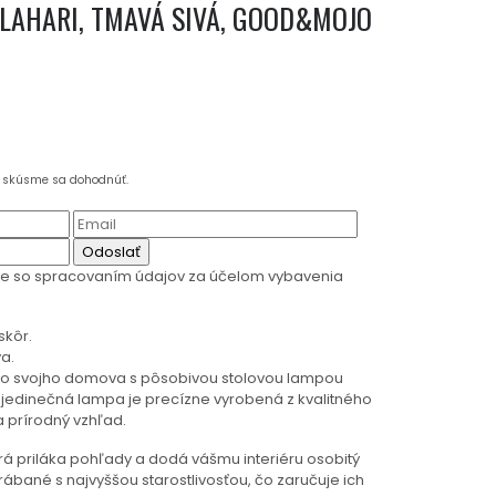
LAHARI, TMAVÁ SIVÁ, GOOD&MOJO
a skúsme sa dohodnúť.
Odoslať
te so spracovaním údajov za účelom vybavenia
skôr.
a.
 do svojho domova s pôsobivou stolovou lampou
jedinečná lampa je precízne vyrobená z kvalitného
a prírodný vzhľad.
orá priláka pohľady a dodá vášmu interiéru osobitý
rábané s najvyššou starostlivosťou, čo zaručuje ich