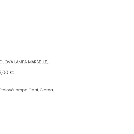
OLOVÁ LAMPA MARSEILLE,...
na
9,00 €