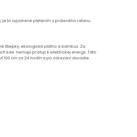
 je to vyjadrené pletením z prúteného ratanu.
né štiepky, ekologické plátno a bambus. Za
h kde nemajú prístup k elektrickej energii. Táto
nuť 100 cm za 24 hodín a po odrezaní dorastie.