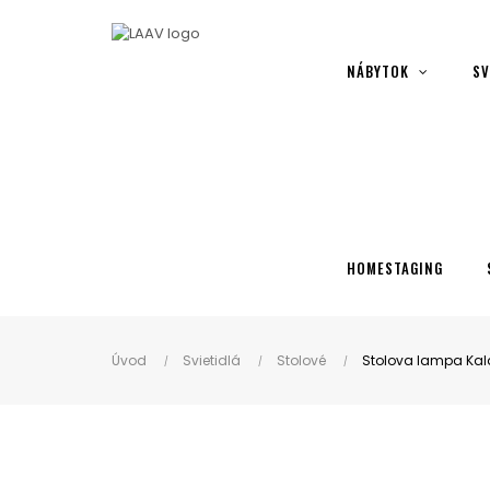
Showroom Košice - Rastislavova 94
NÁBYTOK
SV
HOMESTAGING
Úvod
Svietidlá
Stolové
Stolova lampa Kal