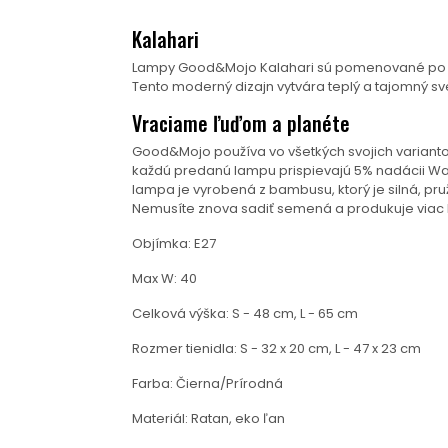
Kalahari
Lampy Good&Mojo Kalahari sú pomenované po polop
Tento moderný dizajn vytvára teplý a tajomný sve
Vraciame ľuďom a planéte
Good&Mojo používa vo všetkých svojich variantoc
každú predanú lampu prispievajú 5% nadácii Waka
lampa je vyrobená z bambusu, ktorý je silná, pru
Nemusíte znova sadiť semená a produkuje viac k
Objímka: E27
Max W: 40
Celková výška: S - 48 cm, L - 65 cm
Rozmer tienidla: S - 32 x 20 cm, L - 47 x 23 cm
Farba: Čierna/Prírodná
Materiál: Ratan, eko ľan