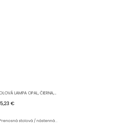
OLOVÁ LAMPA OPAL, ČIERNA,...
na
5,23 €