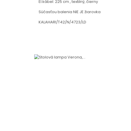
El.kábel: 225 cm , textilný, čierny
Súčasťou balenia NIE JE žiarovka
KALAHARI/T42/N/4723/LD