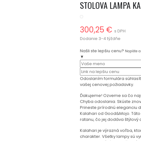
STOLOVA LAMPA KA
300,25 €
s DPH
Dodanie 3-4 týždňe
Našli ste lepšiu cenu?
Napíšte 
▼
Odoslaním formulára súhlasí
vašej cenovej požiadavky.
Ďakujeme! Ozveme sa čo naj
Chyba odoslania. Skúste znov
Prineste prírodnú eleganciu
Kalahari od Good&Mojo. Táto 
ratanu, čo jej dodáva štýlový 
Kalahari je výrazná voľba, kt
charakter. Všetky lampy sú vy