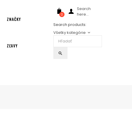
Search
here...
0
ZNAČKY
Search products:
Všetky kategórie
keyboard_arrow_down
ZĽAVY
search