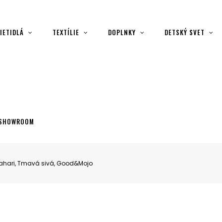
IETIDLÁ
TEXTÍLIE
DOPLNKY
DETSKÝ SVET
SHOWROOM
ahari, Tmavá sivá, Good&Mojo