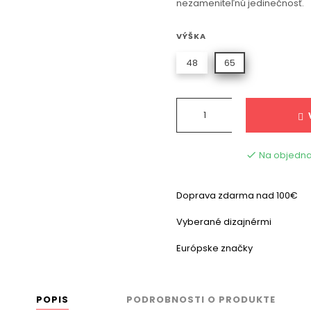
nezameniteľnú jedinečnosť.
VÝŠKA
48
65
Na objedna

Doprava zdarma nad 100€
Vyberané dizajnérmi
Európske značky
POPIS
PODROBNOSTI O PRODUKTE