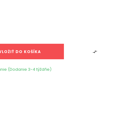
VLOŽIŤ DO KOŠÍKA

nie (Dodanie 3-4 týždňe)