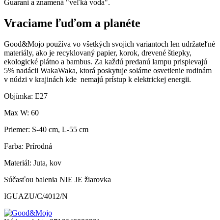
Guarani a znamená "veľká voda".
Vraciame ľuďom a planéte
Good&Mojo používa vo všetkých svojich variantoch len udržateľné
materiály, ako je recyklovaný papier, korok, drevené štiepky,
ekologické plátno a bambus. Za každú predanú lampu prispievajú
5% nadácii WakaWaka, ktorá poskytuje solárne osvetlenie rodinám
v núdzi v krajinách kde nemajú prístup k elektrickej energii.
Objímka: E27
Max W: 60
Priemer: S-40 cm, L-55 cm
Farba: Prírodná
Materiál: Juta, kov
Súčasťou balenia NIE JE žiarovka
IGUAZU/C/4012/N