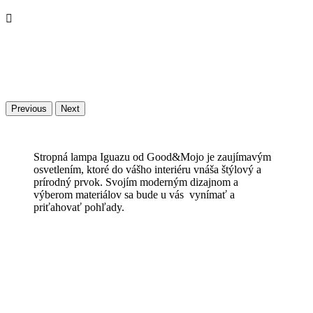

Previous
Next
Stropná lampa Iguazu od Good&Mojo je zaujímavým
osvetlením, ktoré do vášho interiéru vnáša štýlový a
prírodný prvok. Svojím moderným dizajnom a
výberom materiálov sa bude u vás vynímať a
priťahovať pohľady.