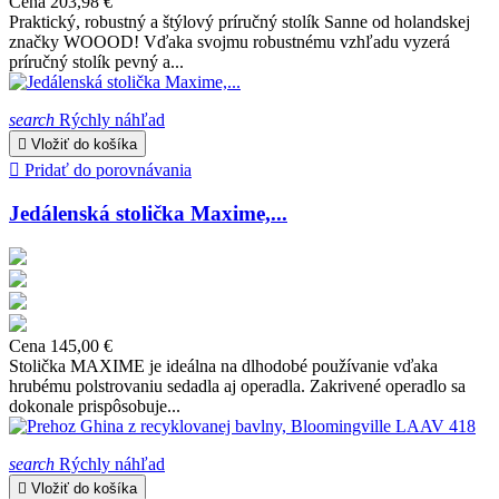
Cena
203,98 €
Praktický, robustný a štýlový príručný stolík Sanne od holandskej
značky WOOOD! Vďaka svojmu robustnému vzhľadu vyzerá
príručný stolík pevný a...
search
Rýchly náhľad

Vložiť do košíka

Pridať do porovnávania
Jedálenská stolička Maxime,...
Cena
145,00 €
Stolička MAXIME je ideálna na dlhodobé používanie vďaka
hrubému polstrovaniu sedadla aj operadla. Zakrivené operadlo sa
dokonale prispôsobuje...
search
Rýchly náhľad

Vložiť do košíka