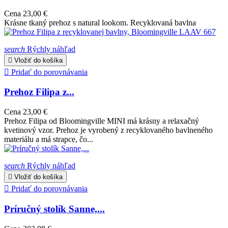
Cena
23,00 €
Krásne tkaný prehoz s natural lookom. Recyklovaná bavlna
search
Rýchly náhľad

Vložiť do košíka

Pridať do porovnávania
Prehoz Filipa z...
Cena
23,00 €
Prehoz Filipa od Bloomingville MINI má krásny a relaxačný
kvetinový vzor. Prehoz je vyrobený z recyklovaného bavlneného
materiálu a má strapce, čo...
search
Rýchly náhľad

Vložiť do košíka

Pridať do porovnávania
Príručný stolík Sanne,...