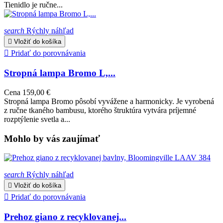
Tienidlo je ručne...
search
Rýchly náhľad

Vložiť do košíka

Pridať do porovnávania
Stropná lampa Bromo L,...
Cena
159,00 €
Stropná lampa Bromo pôsobí vyvážene a harmonicky. Je vyrobená
z ručne tkaného bambusu, ktorého štruktúra vytvára príjemné
rozptýlenie svetla a...
Mohlo by vás zaujímať
search
Rýchly náhľad

Vložiť do košíka

Pridať do porovnávania
Prehoz giano z recyklovanej...