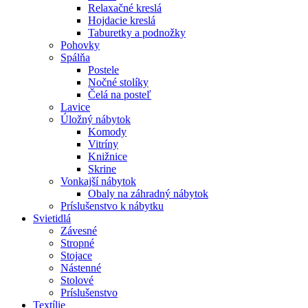
Relaxačné kreslá
Hojdacie kreslá
Taburetky a podnožky
Pohovky
Spálňa
Postele
Nočné stolíky
Čelá na posteľ
Lavice
Úložný nábytok
Komody
Vitríny
Knižnice
Skrine
Vonkajší nábytok
Obaly na záhradný nábytok
Príslušenstvo k nábytku
Svietidlá
Závesné
Stropné
Stojace
Nástenné
Stolové
Príslušenstvo
Textílie