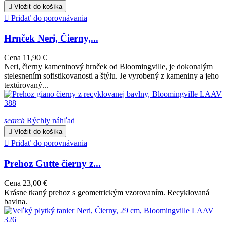

Vložiť do košíka

Pridať do porovnávania
Hrnček Neri, Čierny,...
Cena
11,90 €
Neri, čierny kameninový hrnček od Bloomingville, je dokonalým
stelesnením sofistikovanosti a štýlu. Je vyrobený z kameniny a jeho
textúrovaný...
search
Rýchly náhľad

Vložiť do košíka

Pridať do porovnávania
Prehoz Gutte čierny z...
Cena
23,00 €
Krásne tkaný prehoz s geometrickým vzorovaním. Recyklovaná
bavlna.