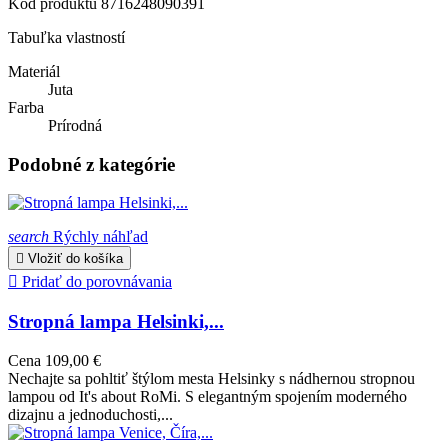
Kód produktu
8716248090391
Tabuľka vlastností
Materiál
Juta
Farba
Prírodná
Podobné z kategórie
search
Rýchly náhľad

Vložiť do košíka

Pridať do porovnávania
Stropná lampa Helsinki,...
Cena
109,00 €
Nechajte sa pohltiť štýlom mesta Helsinky s nádhernou stropnou
lampou od It's about RoMi. S elegantným spojením moderného
dizajnu a jednoduchosti,...