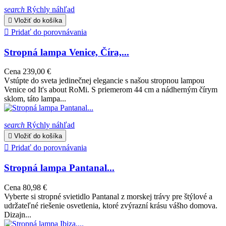
search
Rýchly náhľad

Vložiť do košíka

Pridať do porovnávania
Stropná lampa Venice, Číra,...
Cena
239,00 €
Vstúpte do sveta jedinečnej elegancie s našou stropnou lampou
Venice od It's about RoMi. S priemerom 44 cm a nádherným čírym
sklom, táto lampa...
search
Rýchly náhľad

Vložiť do košíka

Pridať do porovnávania
Stropná lampa Pantanal...
Cena
80,98 €
Vyberte si stropné svietidlo Pantanal z morskej trávy pre štýlové a
udržateľné riešenie osvetlenia, ktoré zvýrazní krásu vášho domova.
Dizajn...