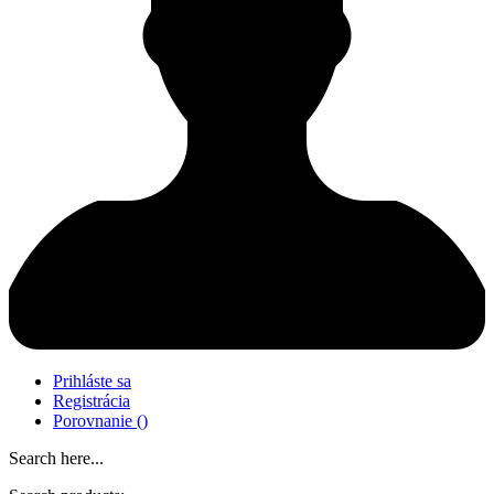
Prihláste sa
Registrácia
Porovnanie
(
)
Search here...