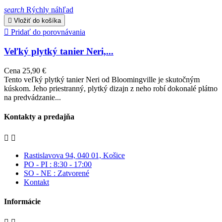
search
Rýchly náhľad

Vložiť do košíka

Pridať do porovnávania
Veľký plytký tanier Neri,...
Cena
25,90 €
Tento veľký plytký tanier Neri od Bloomingville je skutočným
kúskom. Jeho priestranný, plytký dizajn z neho robí dokonalé plátno
na predvádzanie...
Kontakty a predajňa


Rastislavova 94, 040 01, Košice
PO - PI : 8:30 - 17:00
SO - NE : Zatvorené
Kontakt
Informácie