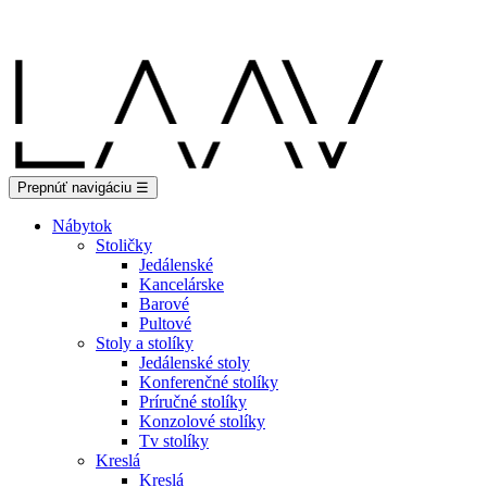
Showroom Košice - Rastislavova 94
Prepnúť navigáciu
☰
Nábytok
Stoličky
Jedálenské
Kancelárske
Barové
Pultové
Stoly a stolíky
Jedálenské stoly
Konferenčné stolíky
Príručné stolíky
Konzolové stolíky
Tv stolíky
Kreslá
Kreslá