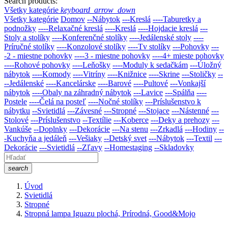
Search products:
Všetky kategórie
keyboard_arrow_down
Všetky kategórie
Domov
--Nábytok
---Kreslá
----Taburetky a
podnožky
----Relaxačné kreslá
----Kreslá
----Hojdacie kreslá
---
Stoly a stolíky
----Konferenčné stolíky
----Jedálenské stoly
----
Príručné stolíky
----Konzolové stolíky
----Tv stolíky
---Pohovky
---
-2 - miestne pohovky
----3 - miestne pohovky
----4+ mieste pohovky
----Rohové pohovky
----Leňošky
----Moduly k sedačkám
---Úložný
nábytok
----Komody
----Vitríny
----Knižnice
----Skrine
---Stoličky
--
--Jedálenské
----Kancelárske
----Barové
----Pultové
---Vonkajší
nábytok
----Obaly na záhradný nábytok
---Lavice
---Spálňa
----
Postele
----Čelá na posteľ
----Nočné stolíky
---Príslušenstvo k
nábytku
--Svietidlá
---Závesné
---Stropné
---Stojace
---Nástenné
---
Stolové
---Príslušenstvo
--Textílie
---Koberce
---Deky a prehozy
---
Vankúše
--Doplnky
---Dekorácie
---Na stenu
---Zrkadlá
---Hodiny
--
-Kuchyňa a jedáleň
---Vešiaky
--Detský svet
---Nábytok
---Textil
---
Dekorácie
---Svietidlá
--Zľavy
--Homestaging
--Skladovky
search
Úvod
Svietidlá
Stropné
Stropná lampa Iguazu plochá, Prírodná, Good&Mojo