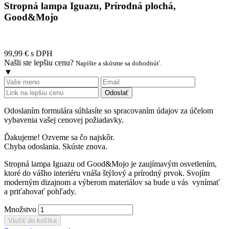
Stropná lampa Iguazu, Prírodná plochá,
Good&Mojo
99,99 €
s DPH
Našli ste lepšiu cenu?
Napíšte a skúsme sa dohodnúť.
▼
Odoslať
Odoslaním formulára súhlasíte so spracovaním údajov za účelom
vybavenia vašej cenovej požiadavky.
Ďakujeme! Ozveme sa čo najskôr.
Chyba odoslania. Skúste znova.
Stropná lampa Iguazu od Good&Mojo je zaujímavým osvetlením,
ktoré do vášho interiéru vnáša štýlový a prírodný prvok. Svojím
moderným dizajnom a výberom materiálov sa bude u vás vynímať
a priťahovať pohľady.
Množstvo
Vložiť do košíka