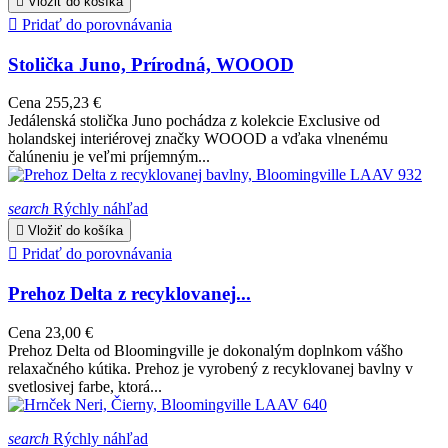

Vložiť do košíka

Pridať do porovnávania
Stolička Juno, Prírodná, WOOOD
Cena
255,23 €
Jedálenská stolička Juno pochádza z kolekcie Exclusive od
holandskej interiérovej značky WOOOD a vďaka vlnenému
čalúneniu je veľmi príjemným...
search
Rýchly náhľad

Vložiť do košíka

Pridať do porovnávania
Prehoz Delta z recyklovanej...
Cena
23,00 €
Prehoz Delta od Bloomingville je dokonalým doplnkom vášho
relaxačného kútika. Prehoz je vyrobený z recyklovanej bavlny v
svetlosivej farbe, ktorá...
search
Rýchly náhľad