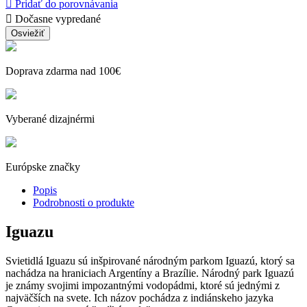

Pridať do porovnávania

Dočasne vypredané
Doprava zdarma nad 100€
Vyberané dizajnérmi
Európske značky
Popis
Podrobnosti o produkte
Iguazu
Svietidlá Iguazu sú inšpirované národným parkom Iguazú, ktorý sa
nachádza na hraniciach Argentíny a Brazílie. Národný park Iguazú
je známy svojimi impozantnými vodopádmi, ktoré sú jednými z
najväčších na svete. Ich názov pochádza z indiánskeho jazyka