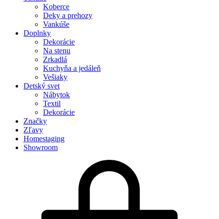
Koberce
Deky a prehozy
Vankúše
Doplnky
Dekorácie
Na stenu
Zrkadlá
Kuchyňa a jedáleň
Vešiaky
Detský svet
Nábytok
Textil
Dekorácie
Značky
Zľavy
Homestaging
Showroom