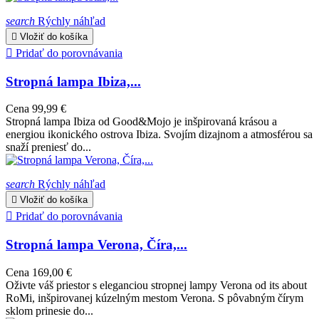
search
Rýchly náhľad

Vložiť do košíka

Pridať do porovnávania
Stropná lampa Ibiza,...
Cena
99,99 €
Stropná lampa Ibiza od Good&Mojo je inšpirovaná krásou a
energiou ikonického ostrova Ibiza. Svojím dizajnom a atmosférou sa
snaží preniesť do...
search
Rýchly náhľad

Vložiť do košíka

Pridať do porovnávania
Stropná lampa Verona, Číra,...
Cena
169,00 €
Oživte váš priestor s eleganciou stropnej lampy Verona od its about
RoMi, inšpirovanej kúzelným mestom Verona. S pôvabným čírym
sklom prinesie do...