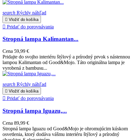
search
Rýchly náhľad

Vložiť do košíka

Pridať do porovnávania
Stropná lampa Kalimantan...
Cena
59,99 €
Pridajte do svojho interiéru štýlový a prírodný prvok s nástennou
lampou Kalimantan od Good&Mojo. Táto originálna lampa je
vyrobená z bambusu...
search
Rýchly náhľad

Vložiť do košíka

Pridať do porovnávania
Stropná lampa Iguazu,...
Cena
89,99 €
Stropná lampa Iguazu od Good&Mojo je ohromujúcim kúskom
osvetlenia, ktorý dodáva vášmu interiéru štýlový a prírodný
charakter. S elegantným...