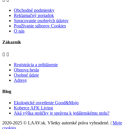


Obchodné podmienky
Reklamačný poriadok
Spracovanie osobných údajov
Používanie súborov Cookies
O nás
Zákazník


Registrácia a prihlásenie
Obnova hesla
Osobné údaje
Adresy
Blog
Ekologické osvetlenie Good&Mojo
Koberce AFK Living
Aká výška stoličky je správna k jedálenskému stolu?
2020-2025 © LAAV.sk. Všetky autorské práva vyhradené. |
Moje
cookies