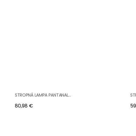
STROPNÁ LAMPA PANTANAL...
ST
Cena
Ce
80,98 €
59