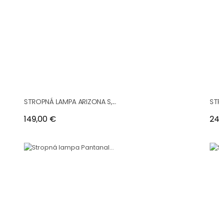
STROPNÁ LAMPA ARIZONA S,...
ST
Cena
Ce
149,00 €
24