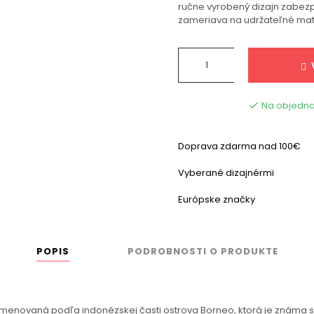
ručne vyrobený dizajn zabez
zameriava na udržateľné mate
Na objedna

Doprava zdarma nad 100€
Vyberané dizajnérmi
Európske značky
POPIS
PODROBNOSTI O PRODUKTE
novaná podľa indonézskej časti ostrova Borneo, ktorá je známa svoj