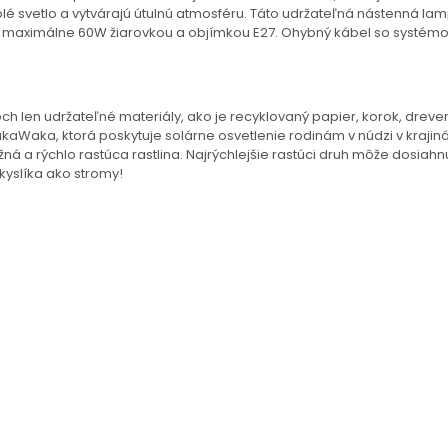
lé svetlo a vytvárajú útulnú atmosféru. Táto udržateľná nástenná la
s maximálne 60W žiarovkou a objímkou E27. Ohybný kábel so systém
h len udržateľné materiály, ako je recyklovaný papier, korok, dreve
Waka, ktorá poskytuje solárne osvetlenie rodinám v núdzi v krajinác
žná a rýchlo rastúca rastlina. Najrýchlejšie rastúci druh môže dosiah
yslíka ako stromy!