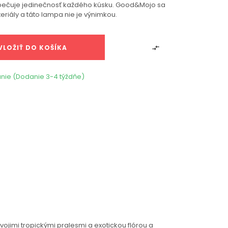
pečuje jedinečnosť každého kúsku. Good&Mojo sa
riály a táto lampa nie je výnimkou.
VLOŽIŤ DO KOŠÍKA

nie (Dodanie 3-4 týždňe)
imi tropickými pralesmi a exotickou flórou a