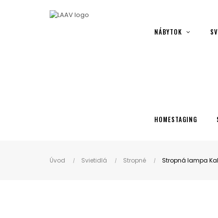
Showroom Košice - Rastislavova 94
NÁBYTOK
SV
HOMESTAGING
Úvod
Svietidlá
Stropné
Stropná lampa Kal