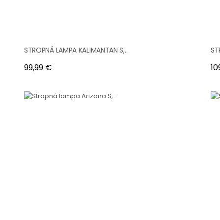
STROPNÁ LAMPA KALIMANTAN S,...
ST
Cena
Ce
99,99 €
10