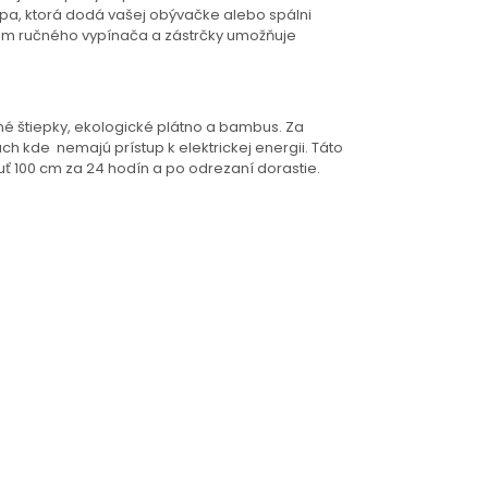
mpa, ktorá dodá vašej obývačke alebo spálni
om ručného vypínača a zástrčky umožňuje
né štiepky, ekologické plátno a bambus. Za
h kde nemajú prístup k elektrickej energii. Táto
nuť 100 cm za 24 hodín a po odrezaní dorastie.