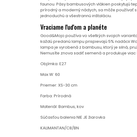
faunou. Pásy bambusových vlákien poskytujú tep
prírodný a moderný nádych, sa môže používať 
jednoduchú a všestrannú inštaláciu.
Vraciame ľuďom a planéte
Good&Mojo používa vo všetkých svojich variantoc
každú predanú lampu prispievajú 5% nadácii Waka
lampa je vyrobená z bambusu, ktorý je silná, pru
Nemusíte znova sadiť semená a produkuje viac k
Objímka: E27
Max W: 60
Priemer: XS-30 cm
Farba: Prírodná
Materiál: Bambus, kov
Súčasťou balenia NIE JE žiarovka
KALIMANTAN/C8/BN