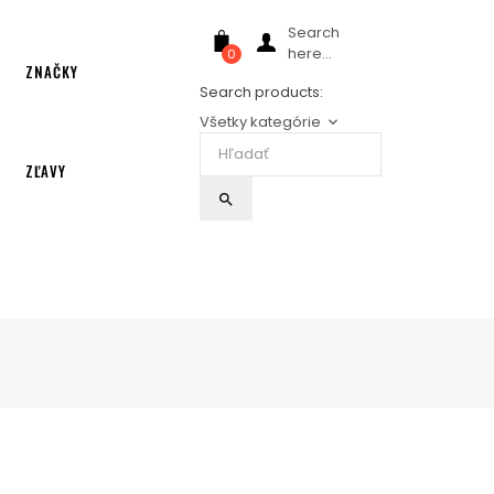
Search
here...
0
ZNAČKY
Search products:
Všetky kategórie
keyboard_arrow_down
ZĽAVY
search