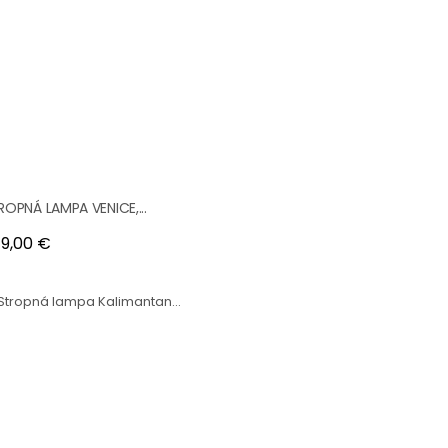
ROPNÁ LAMPA VENICE,...
na
9,00 €