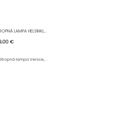
ROPNÁ LAMPA HELSINKI,...
na
9,00 €