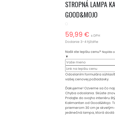
STROPNÁ LAMPA KA
GOOD&MOJO
59,99 €
s DPH
Dodanie 3-4 týždňe
Našli ste lepšiu cenu?
Napíšte 
▼
Odoslaním formulára súhlasí
vašej cenovej požiadavky.
Ďakujeme! Ozveme sa čo naj
Chyba odoslania. Skúste znov
Pridajte do svojho interiéru 
Kalimantan od Good&Mojo. Tá
priemerom 30 cm je skvelým 
jedinečná lampa, ktorá dodá 