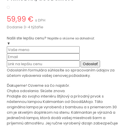
59,99 €
s DPH
Dodanie 3-4 týždňe
Našli ste lepšiu cenu?
Napíšte a skúsme sa dohodnúť.
▼
Odoslať
Odoslaním formulára súhlasíte so spracovaním údajov za
účelom vybavenia vašej cenovej požiadavky.
Ďakujeme! Ozveme sa čo najskôr.
Chyba odoslania. Skúste znova.
Pridajte do svojho interiéru štýlový a prírodný prvok s
nástennou lampou Kalimantan od Good&Mojo. Táto
originálna lampa je vyrobená z bambusu a s priemerom 30
cm je skvelým doplnkom na stenu. Kalimantan je výrazná a
jedinečná lampa, ktorá dodá vašej miestnosti šarm a
príjemnú atmosféru. Jej ručne vyrobený dizajn zabezpečuje