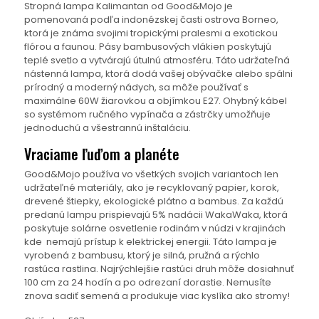
Stropná lampa Kalimantan od Good&Mojo je
pomenovaná podľa indonézskej časti ostrova Borneo,
ktorá je známa svojimi tropickými pralesmi a exotickou
flórou a faunou. Pásy bambusových vlákien poskytujú
teplé svetlo a vytvárajú útulnú atmosféru. Táto udržateľná
nástenná lampa, ktorá dodá vašej obývačke alebo spálni
prírodný a moderný nádych, sa môže používať s
maximálne 60W žiarovkou a objímkou E27. Ohybný kábel
so systémom ručného vypínača a zástrčky umožňuje
jednoduchú a všestrannú inštaláciu.
Vraciame ľuďom a planéte
Good&Mojo používa vo všetkých svojich variantoch len
udržateľné materiály, ako je recyklovaný papier, korok,
drevené štiepky, ekologické plátno a bambus. Za každú
predanú lampu prispievajú 5% nadácii WakaWaka, ktorá
poskytuje solárne osvetlenie rodinám v núdzi v krajinách
kde nemajú prístup k elektrickej energii. Táto lampa je
vyrobená z bambusu, ktorý je silná, pružná a rýchlo
rastúca rastlina. Najrýchlejšie rastúci druh môže dosiahnuť
100 cm za 24 hodín a po odrezaní dorastie. Nemusíte
znova sadiť semená a produkuje viac kyslíka ako stromy!