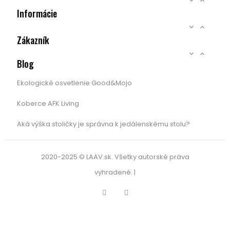


Informácie


Zákazník


Blog
Ekologické osvetlenie Good&Mojo
Koberce AFK Living
Aká výška stoličky je správna k jedálenskému stolu?
2020-2025 © LAAV.sk. Všetky autorské práva
vyhradené. |
Facebook
Instagram