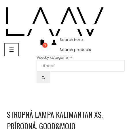
Showroom Košice - Rastislavova 94
Search here...
0
Prepnúť
☰
Search products:
navigáciu
Všetky kategórie
keyboard_arrow_down
search
STROPNÁ LAMPA KALIMANTAN XS,
PRÍRODNÁ, GOOD&MOJO