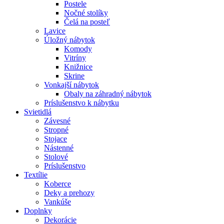
Postele
Nočné stolíky
Čelá na posteľ
Lavice
Úložný nábytok
Komody
Vitríny
Knižnice
Skrine
Vonkajší nábytok
Obaly na záhradný nábytok
Príslušenstvo k nábytku
Svietidlá
Závesné
Stropné
Stojace
Nástenné
Stolové
Príslušenstvo
Textílie
Koberce
Deky a prehozy
Vankúše
Doplnky
Dekorácie