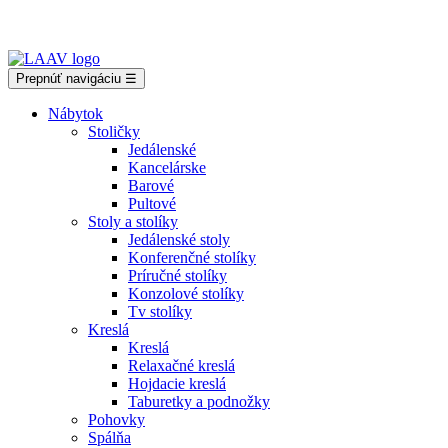
Showroom Košice - Rastislavova 94
Prepnúť navigáciu
☰
Nábytok
Stoličky
Jedálenské
Kancelárske
Barové
Pultové
Stoly a stolíky
Jedálenské stoly
Konferenčné stolíky
Príručné stolíky
Konzolové stolíky
Tv stolíky
Kreslá
Kreslá
Relaxačné kreslá
Hojdacie kreslá
Taburetky a podnožky
Pohovky
Spálňa