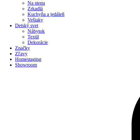
Na stenu
Zrkadlá
Kuchyňa a jedáleň
Vešiaky
Detský svet
Nábytok
Textil
Dekorácie
Značky
Zľavy
Homestaging
Showroom