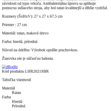
závislosti od typu vrkoča. Antibakteriálna úprava sa aplikuje
pomocou sušiaceho stroja, aby bol ratan kvalitnejší a dlhšie vydržal.
Rozmery (ŠxHxV): 27 x 27 x 67,5 cm
Priemer : 27 cm
Materiál: ratan, teakové drevo
Farba: hnedá, prírodná
Návod na údržbu: Výrobok oprášte prachovkou.
Žiarovka nie je súčasťou balenia.
Kód produktu
LHR2021SBR
Tabuľka vlastností
Materiál
Ratan
Farba
Hnedá
Prírodná