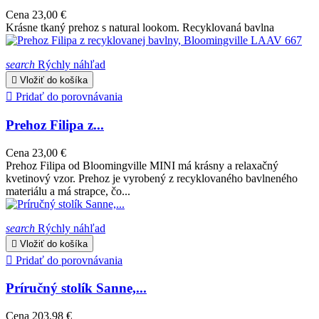
Cena
23,00 €
Krásne tkaný prehoz s natural lookom. Recyklovaná bavlna
search
Rýchly náhľad

Vložiť do košíka

Pridať do porovnávania
Prehoz Filipa z...
Cena
23,00 €
Prehoz Filipa od Bloomingville MINI má krásny a relaxačný
kvetinový vzor. Prehoz je vyrobený z recyklovaného bavlneného
materiálu a má strapce, čo...
search
Rýchly náhľad

Vložiť do košíka

Pridať do porovnávania
Príručný stolík Sanne,...
Cena
203,98 €