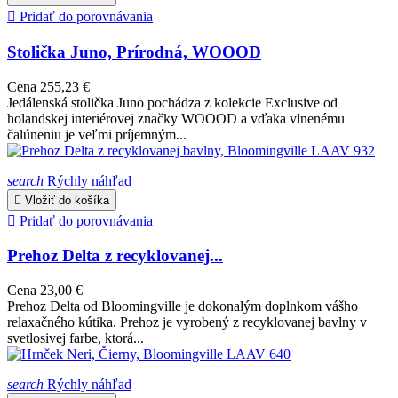

Pridať do porovnávania
Stolička Juno, Prírodná, WOOOD
Cena
255,23 €
Jedálenská stolička Juno pochádza z kolekcie Exclusive od
holandskej interiérovej značky WOOOD a vďaka vlnenému
čalúneniu je veľmi príjemným...
search
Rýchly náhľad

Vložiť do košíka

Pridať do porovnávania
Prehoz Delta z recyklovanej...
Cena
23,00 €
Prehoz Delta od Bloomingville je dokonalým doplnkom vášho
relaxačného kútika. Prehoz je vyrobený z recyklovanej bavlny v
svetlosivej farbe, ktorá...
search
Rýchly náhľad