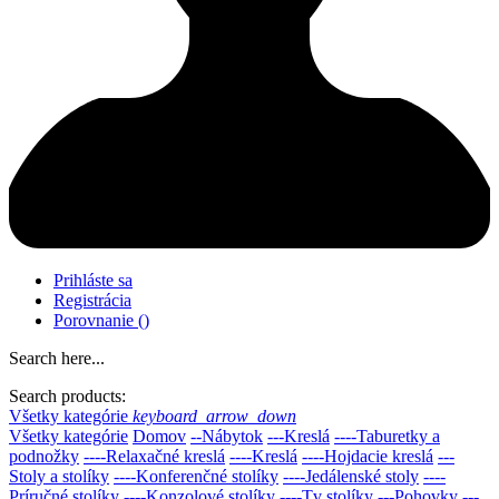
Prihláste sa
Registrácia
Porovnanie
(
)
Search here...
Search products:
Všetky kategórie
keyboard_arrow_down
Všetky kategórie
Domov
--Nábytok
---Kreslá
----Taburetky a
podnožky
----Relaxačné kreslá
----Kreslá
----Hojdacie kreslá
---
Stoly a stolíky
----Konferenčné stolíky
----Jedálenské stoly
----
Príručné stolíky
----Konzolové stolíky
----Tv stolíky
---Pohovky
---