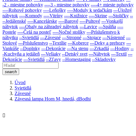
-2 - miestne pohovky
----3 - miestne pohovky
----4+ mieste pohovky
----Rohové pohovky
----Leňošky
----Moduly k sedačkám
---Úložný
nábytok
----Komody
----Vitríny
----Knižnice
----Skrine
---Stoličky
--
--Jedálenské
----Kancelárske
----Barové
----Pultové
---Vonkajší
nábytok
----Obaly na záhradný nábytok
---Lavice
---Spálňa
----
Postele
----Čelá na posteľ
----Nočné stolíky
---Príslušenstvo k
nábytku
--Svietidlá
---Závesné
---Stropné
---Stojace
---Nástenné
---
Stolové
---Príslušenstvo
--Textílie
---Koberce
---Deky a prehozy
---
Vankúše
--Doplnky
---Dekorácie
---Na stenu
---Zrkadlá
---Hodiny
--
-Kuchyňa a jedáleň
---Vešiaky
--Detský svet
---Nábytok
---Textil
---
Dekorácie
---Svietidlá
--Zľavy
--Homestaging
--Skladovky
search
Úvod
Svietidlá
Závesné
Závesná lampa Horn M, hnedá, dBodhi
