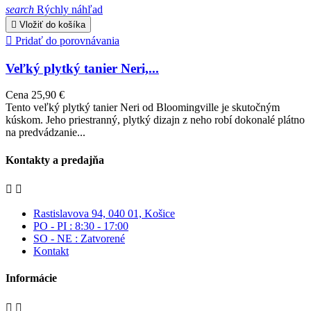
search
Rýchly náhľad

Vložiť do košíka

Pridať do porovnávania
Veľký plytký tanier Neri,...
Cena
25,90 €
Tento veľký plytký tanier Neri od Bloomingville je skutočným
kúskom. Jeho priestranný, plytký dizajn z neho robí dokonalé plátno
na predvádzanie...
Kontakty a predajňa


Rastislavova 94, 040 01, Košice
PO - PI : 8:30 - 17:00
SO - NE : Zatvorené
Kontakt
Informácie

