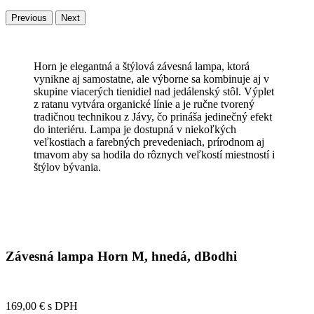
Previous
Next
Horn je elegantná a štýlová závesná lampa, ktorá
vynikne aj samostatne, ale výborne sa kombinuje aj v
skupine viacerých tienidiel nad jedálenský stôl. Výplet
z ratanu vytvára organické línie a je ručne tvorený
tradičnou technikou z Jávy, čo prináša jedinečný efekt
do interiéru. Lampa je dostupná v niekoľkých
veľkostiach a farebných prevedeniach, prírodnom aj
tmavom aby sa hodila do rôznych veľkostí miestností i
štýlov bývania.
Závesná lampa Horn M, hnedá, dBodhi
169,00 €
s DPH