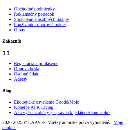
Obchodné podmienky
Reklamačný poriadok
Spracovanie osobných údajov
Používanie súborov Cookies
O nás
Zákazník


Registrácia a prihlásenie
Obnova hesla
Osobné údaje
Adresy
Blog
Ekologické osvetlenie Good&Mojo
Koberce AFK Living
Aká výška stoličky je správna k jedálenskému stolu?
2020-2025 © LAAV.sk. Všetky autorské práva vyhradené. |
Moje
cookies