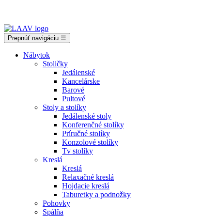
Showroom Košice - Rastislavova 94
Prepnúť navigáciu
☰
Nábytok
Stoličky
Jedálenské
Kancelárske
Barové
Pultové
Stoly a stolíky
Jedálenské stoly
Konferenčné stolíky
Príručné stolíky
Konzolové stolíky
Tv stolíky
Kreslá
Kreslá
Relaxačné kreslá
Hojdacie kreslá
Taburetky a podnožky
Pohovky
Spálňa