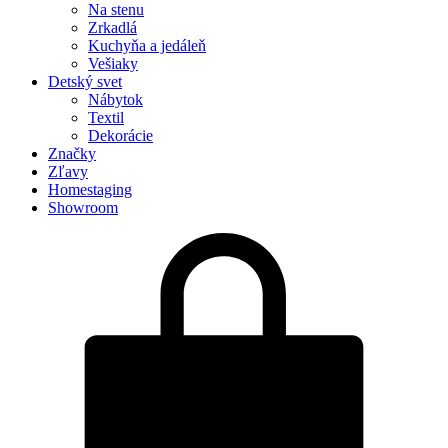
Na stenu
Zrkadlá
Kuchyňa a jedáleň
Vešiaky
Detský svet
Nábytok
Textil
Dekorácie
Značky
Zľavy
Homestaging
Showroom