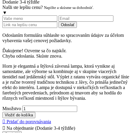
Dodanie 3-4 týždňe
Našli ste lepšiu cenu?
Napíšte a skúsme sa dohodnúť.
▼
Odoslať
Odoslaním formulára súhlasíte so spracovaním údajov za účelom
vybavenia vašej cenovej požiadavky.
Ďakujeme! Ozveme sa čo najskôr.
Chyba odoslania. Skúste znova.
Horn je elegantná a štýlová závesná lampa, ktorá vynikne aj
samostatne, ale výborne sa kombinuje aj v skupine viacerých
tienidiel nad jedálenský stôl. Výplet z ratanu vytvára organické línie
a je ručne tvorený tradičnou technikou z Jávy, čo prináša jedinečný
efekt do interiéru. Lampa je dostupná v niekoľkých veľkostiach a
farebných prevedeniach, prírodnom aj tmavom aby sa hodila do
rôznych veľkostí miestností i štýlov bývania.
Množstvo
Vložiť do košíka

Pridať do porovnávania

Na objednanie (Dodanie 3-4 týždňe)