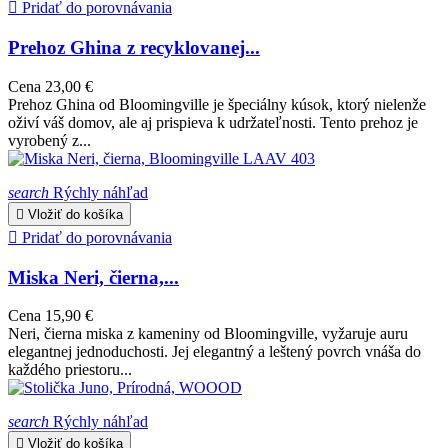

Pridať do porovnávania
Prehoz Ghina z recyklovanej...
Cena
23,00 €
Prehoz Ghina od Bloomingville je špeciálny kúsok, ktorý nielenže
oživí váš domov, ale aj prispieva k udržateľnosti. Tento prehoz je
vyrobený z...
search
Rýchly náhľad

Vložiť do košíka

Pridať do porovnávania
Miska Neri, čierna,...
Cena
15,90 €
Neri, čierna miska z kameniny od Bloomingville, vyžaruje auru
elegantnej jednoduchosti. Jej elegantný a leštený povrch vnáša do
každého priestoru...
search
Rýchly náhľad

Vložiť do košíka