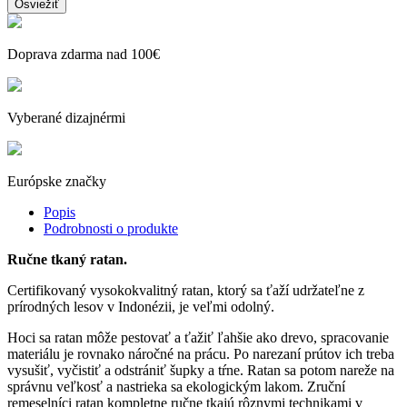
Doprava zdarma nad 100€
Vyberané dizajnérmi
Európske značky
Popis
Podrobnosti o produkte
Ručne tkaný ratan.
Certifikovaný vysokokvalitný ratan, ktorý sa ťaží udržateľne z
prírodných lesov v Indonézii, je veľmi odolný.
Hoci sa ratan môže pestovať a ťažiť ľahšie ako drevo, spracovanie
materiálu je rovnako náročné na prácu. Po narezaní prútov ich treba
vysušiť, vyčistiť a odstrániť šupky a tŕne. Ratan sa potom nareže na
správnu veľkosť a nastrieka sa ekologickým lakom. Zruční
remeselníci ratan kompletne ručne tkajú rôznymi technikami v