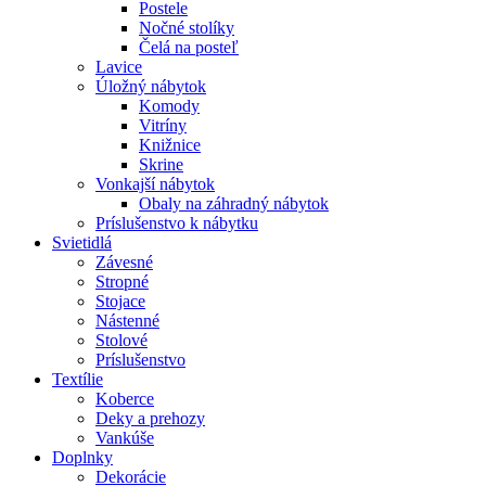
Postele
Nočné stolíky
Čelá na posteľ
Lavice
Úložný nábytok
Komody
Vitríny
Knižnice
Skrine
Vonkajší nábytok
Obaly na záhradný nábytok
Príslušenstvo k nábytku
Svietidlá
Závesné
Stropné
Stojace
Nástenné
Stolové
Príslušenstvo
Textílie
Koberce
Deky a prehozy
Vankúše
Doplnky
Dekorácie