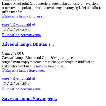
Lampa Maui prináša do interiéru autentickú atmosféru havajských
ostrovov ako pokoj, prírodu a uvoľnený životný štýl. Jej tienidlo je
ručne tkané z...
search
Rýchly náhľad

Vložiť do košíka

Pridať do porovnávania
Závesná lampa Bhutan s...
Cena
249,00 €
Závesná lampa Bhutan od Good&Mojo zaujme
originálnym trojitým tienidlom ručne vyrobeným z udržateľne
získaného bambusu. Vnútorné tienidlo je...
search
Rýchly náhľad

Vložiť do košíka

Pridať do porovnávania
Závesná lampa Stavanger,...