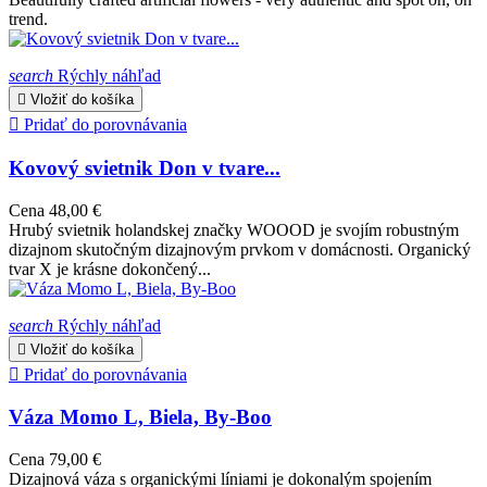
trend.
search
Rýchly náhľad

Vložiť do košíka

Pridať do porovnávania
Kovový svietnik Don v tvare...
Cena
48,00 €
Hrubý svietnik holandskej značky WOOOD je svojím robustným
dizajnom skutočným dizajnovým prvkom v domácnosti. Organický
tvar X je krásne dokončený...
search
Rýchly náhľad

Vložiť do košíka

Pridať do porovnávania
Váza Momo L, Biela, By-Boo
Cena
79,00 €
Dizajnová váza s organickými líniami je dokonalým spojením