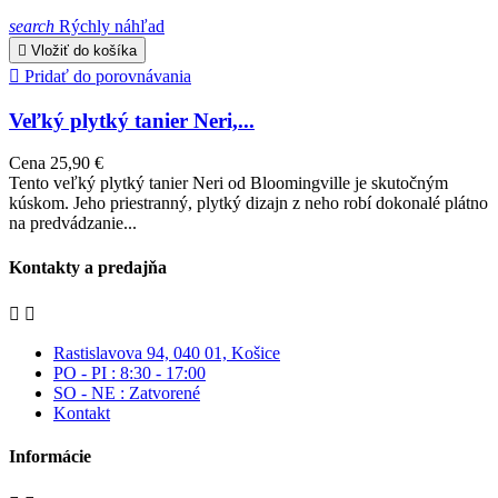
search
Rýchly náhľad

Vložiť do košíka

Pridať do porovnávania
Veľký plytký tanier Neri,...
Cena
25,90 €
Tento veľký plytký tanier Neri od Bloomingville je skutočným
kúskom. Jeho priestranný, plytký dizajn z neho robí dokonalé plátno
na predvádzanie...
Kontakty a predajňa


Rastislavova 94, 040 01, Košice
PO - PI : 8:30 - 17:00
SO - NE : Zatvorené
Kontakt
Informácie