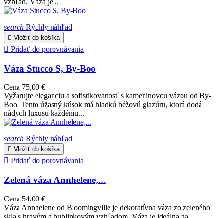
vzhľad. Váza je...
search
Rýchly náhľad

Vložiť do košíka

Pridať do porovnávania
Váza Stucco S, By-Boo
Cena
75,00 €
Vyžarujte eleganciu a sofistikovanosť s kameninovou vázou od By-
Boo. Tento úžasný kúsok má hladkú béžovú glazúru, ktorá dodá
nádych luxusu každému...
search
Rýchly náhľad

Vložiť do košíka

Pridať do porovnávania
Zelená váza Annhelene,...
Cena
54,00 €
Váza Annhelene od Bloomingville je dekoratívna váza zo zeleného
skla s hravým a bublinkovým vzhľadom. Váza je ideálna na