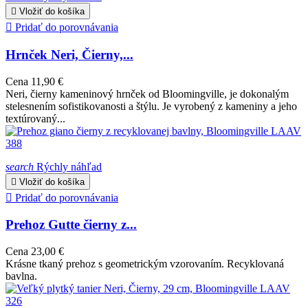

Vložiť do košíka

Pridať do porovnávania
Hrnček Neri, Čierny,...
Cena
11,90 €
Neri, čierny kameninový hrnček od Bloomingville, je dokonalým
stelesnením sofistikovanosti a štýlu. Je vyrobený z kameniny a jeho
textúrovaný...
search
Rýchly náhľad

Vložiť do košíka

Pridať do porovnávania
Prehoz Gutte čierny z...
Cena
23,00 €
Krásne tkaný prehoz s geometrickým vzorovaním. Recyklovaná
bavlna.