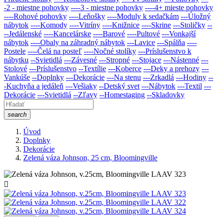
-2 - miestne pohovky
----3 - miestne pohovky
----4+ mieste pohovky
----Rohové pohovky
----Leňošky
----Moduly k sedačkám
---Úložný
nábytok
----Komody
----Vitríny
----Knižnice
----Skrine
---Stoličky
--
--Jedálenské
----Kancelárske
----Barové
----Pultové
---Vonkajší
nábytok
----Obaly na záhradný nábytok
---Lavice
---Spálňa
----
Postele
----Čelá na posteľ
----Nočné stolíky
---Príslušenstvo k
nábytku
--Svietidlá
---Závesné
---Stropné
---Stojace
---Nástenné
---
Stolové
---Príslušenstvo
--Textílie
---Koberce
---Deky a prehozy
---
Vankúše
--Doplnky
---Dekorácie
---Na stenu
---Zrkadlá
---Hodiny
--
-Kuchyňa a jedáleň
---Vešiaky
--Detský svet
---Nábytok
---Textil
---
Dekorácie
---Svietidlá
--Zľavy
--Homestaging
--Skladovky
search
Úvod
Doplnky
Dekorácie
Zelená váza Johnson, 25 cm, Bloomingville
