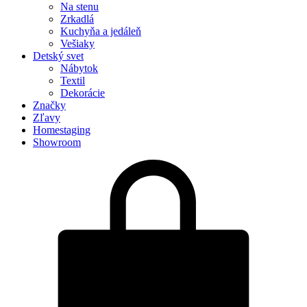
Na stenu
Zrkadlá
Kuchyňa a jedáleň
Vešiaky
Detský svet
Nábytok
Textil
Dekorácie
Značky
Zľavy
Homestaging
Showroom