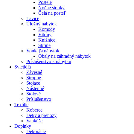
Postele
Nočné stolíky
Čelá na posteľ
Lavice
Úložný nábytok
Komody
Vitríny
Knižnice
Skrine
Vonkajší nábytok
Obaly na záhradný nábytok
Príslušenstvo k nábytku
Svietidlá
Závesné
Stropné
Stojace
Nástenné
Stolové
Príslušenstvo
Textílie
Koberce
Deky a prehozy
Vankúše
Doplnky
Dekorácie