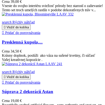
Cena
39,00 €
Vneste do svojho interiéru sviežosť prírody bez starostí o zalievanie!
Tento set troch umelých rastlín v podobe dekoratívnych tráv v...
search
Rýchly náhľad

Vložiť do košíka

Pridať do porovnávania
Presklenná kupola,...
Cena
34,50 €
Krásny doplnok, poslúži ako váza na sušené kvetiny, či súčasť
Vašej kreatívnej kopozície .
search
Rýchly náhľad

Vložiť do košíka

Pridať do porovnávania
Súprava 2 dekorácií Astan
Cena
19,00 €
Beautifully crafted artificial flowers - very authentic and spot on, on