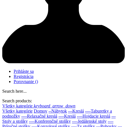
Prihláste sa
Registrácia
Porovnanie
(
)
Search here...
Search products:
Všetky kategórie
keyboard_arrow_down
Všetky kategórie
Domov
--Nábytok
---Kreslá
----Taburetky a
podnožky
----Relaxačné kreslá
----Kreslá
----Hojdacie kreslá
---
Stoly a stolíky
----Konferenčné stolíky
----Jedálenské stoly
----
Príručné stolíky
----Konzolové stolíky
----Tv stolíky
---Pohovky
---