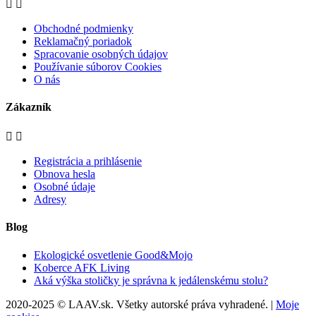


Obchodné podmienky
Reklamačný poriadok
Spracovanie osobných údajov
Používanie súborov Cookies
O nás
Zákazník


Registrácia a prihlásenie
Obnova hesla
Osobné údaje
Adresy
Blog
Ekologické osvetlenie Good&Mojo
Koberce AFK Living
Aká výška stoličky je správna k jedálenskému stolu?
2020-2025 © LAAV.sk. Všetky autorské práva vyhradené. |
Moje