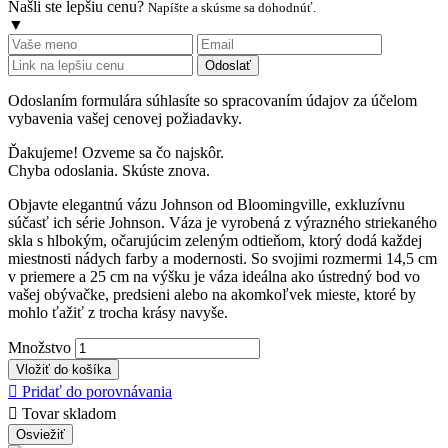
Našli ste lepšiu cenu?
Napíšte a skúsme sa dohodnúť.
▼
Odoslať
Odoslaním formulára súhlasíte so spracovaním údajov za účelom
vybavenia vašej cenovej požiadavky.
Ďakujeme! Ozveme sa čo najskôr.
Chyba odoslania. Skúste znova.
Objavte elegantnú vázu Johnson od Bloomingville, exkluzívnu
súčasť ich série Johnson. Váza je vyrobená z výrazného striekaného
skla s hlbokým, očarujúcim zeleným odtieňom, ktorý dodá každej
miestnosti nádych farby a modernosti. So svojimi rozmermi 14,5 cm
v priemere a 25 cm na výšku je váza ideálna ako ústredný bod vo
vašej obývačke, predsieni alebo na akomkoľvek mieste, ktoré by
mohlo ťažiť z trocha krásy navyše.
Množstvo
Vložiť do košíka

Pridať do porovnávania

Tovar skladom