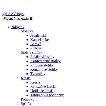
Showroom Košice - Rastislavova 94
Prepnúť navigáciu
☰
Nábytok
Stoličky
Jedálenské
Kancelárske
Barové
Pultové
Stoly a stolíky
Jedálenské stoly
Konferenčné stolíky
Príručné stolíky
Konzolové stolíky
Tv stolíky
Kreslá
Kreslá
Relaxačné kreslá
Hojdacie kreslá
Taburetky a podnožky
Pohovky
Spálňa