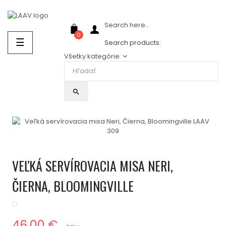
Showroom Košice - Rastislavova 94
Search here...
0
Prepnúť
☰
Search products:
navigáciu
Všetky kategórie
keyboard_arrow_down
search
VEĽKÁ SERVÍROVACIA MISA NERI,
ČIERNA, BLOOMINGVILLE
46,00 €