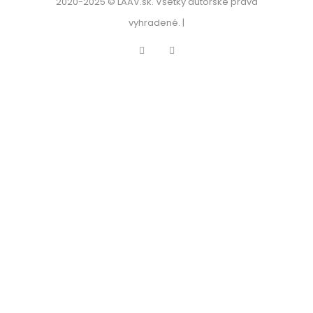
2020-2025 © LAAV.sk. Všetky autorské práva
vyhradené. |
Facebook
Instagram