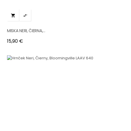


MISKA NERI, ČIERNA,...
Cena
15,90 €