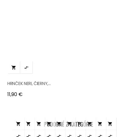


HRNČEK NERI, ČIERNY,...
Cena
11,90 €
PODOBNÉ Z KATEGÓRIE



















