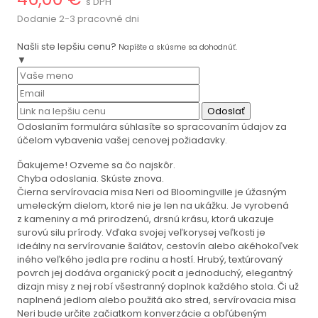
s DPH
Dodanie 2-3 pracovné dni
Našli ste lepšiu cenu?
Napíšte a skúsme sa dohodnúť.
▼
Odoslať
Odoslaním formulára súhlasíte so spracovaním údajov za
účelom vybavenia vašej cenovej požiadavky.
Ďakujeme! Ozveme sa čo najskôr.
Chyba odoslania. Skúste znova.
Čierna servírovacia misa Neri od Bloomingville je úžasným
umeleckým dielom, ktoré nie je len na ukážku. Je vyrobená
z kameniny a má prirodzenú, drsnú krásu, ktorá ukazuje
surovú silu prírody. Vďaka svojej veľkorysej veľkosti je
ideálny na servírovanie šalátov, cestovín alebo akéhokoľvek
iného veľkého jedla pre rodinu a hostí. Hrubý, textúrovaný
povrch jej dodáva organický pocit a jednoduchý, elegantný
dizajn misy z nej robí všestranný doplnok každého stola. Či už
naplnená jedlom alebo použitá ako stred, servírovacia misa
Neri bude určite začiatkom konverzácie a obľúbeným