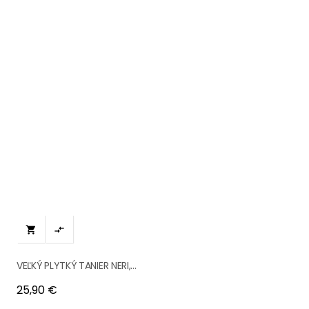


VEĽKÝ PLYTKÝ TANIER NERI,...
Cena
25,90 €