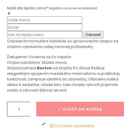
Našli ste lepšiu cenu?
Napíšte a skúsme sa dohodnúť.
▼
Odoslať
Odoslaním formulára súhlasíte so spracovaním údajov za
účelom vybavenia vašej cenovej požiadavky.
Ďakujeme! Ozveme sa čo najskôr.
Chyba odoslania. Skúste znova.
Stojacia lampa
Boston
od značky It’s About RoMi je
elegantným spojením mestského minimalizmu a praktickej
funkčnosti. Lampa je ideálna do obývačky, čítacieho kútika
alebo k sedačke, všade tam, kde chcete vytvoriť príjemné
svetlo a zároveň štýlový akcent.
VLOŽIŤ DO KOŠÍKA

Dočasne vypredané
