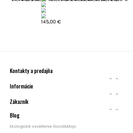
RECYKLOVANEJ...
RECYKLOVANEJ...
WOOOD
RECYKLOVANEJ...
Z...
NERI,...
Cena
145,00 €
Kontakty a predajňa


Informácie


Zákazník


Blog
Ekologické osvetlenie Good&Mojo