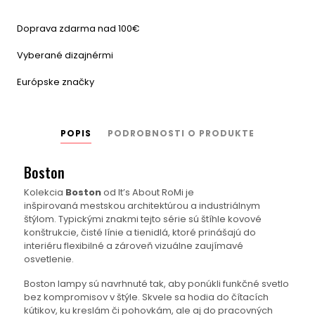
Doprava zdarma nad 100€
Vyberané dizajnérmi
Európske značky
POPIS
PODROBNOSTI O PRODUKTE
Boston
Kolekcia
Boston
od It’s About RoMi je
inšpirovaná mestskou architektúrou a industriálnym
štýlom. Typickými znakmi tejto série sú štíhle kovové
konštrukcie, čisté línie a tienidlá, ktoré prinášajú do
interiéru flexibilné a zároveň vizuálne zaujímavé
osvetlenie.
Boston lampy sú navrhnuté tak, aby ponúkli funkčné svetlo
bez kompromisov v štýle. Skvele sa hodia do čítacích
kútikov, ku kreslám či pohovkám, ale aj do pracovných