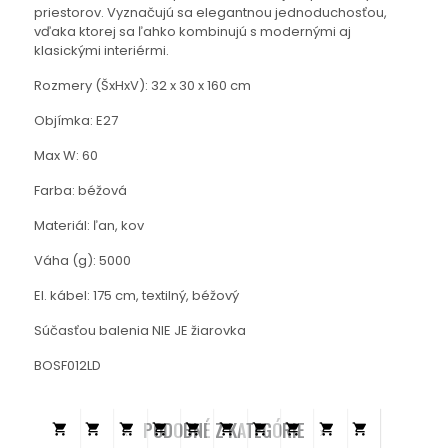
priestorov. Vyznačujú sa elegantnou jednoduchosťou,
vďaka ktorej sa ľahko kombinujú s modernými aj
klasickými interiérmi.
Rozmery (ŠxHxV): 32 x 30 x 160 cm
Objímka: E27
Max W: 60
Farba: béžová
Materiál: ľan, kov
Váha (g): 5000
El. kábel: 175 cm, textilný, béžový
Súčasťou balenia NIE JE žiarovka
BOSF012LD
PODOBNÉ Z KATEGÓRIE









