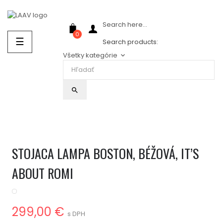
Showroom Košice - Rastislavova 94
Search here...
0
Prepnúť
☰
Search products:
navigáciu
Všetky kategórie
keyboard_arrow_down
search
STOJACA LAMPA BOSTON, BÉŽOVÁ, IT’S
ABOUT ROMI
299,00 €
s DPH