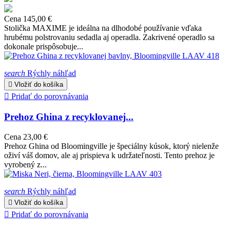
Cena
145,00 €
Stolička MAXIME je ideálna na dlhodobé používanie vďaka
hrubému polstrovaniu sedadla aj operadla. Zakrivené operadlo sa
dokonale prispôsobuje...
search
Rýchly náhľad

Vložiť do košíka

Pridať do porovnávania
Prehoz Ghina z recyklovanej...
Cena
23,00 €
Prehoz Ghina od Bloomingville je špeciálny kúsok, ktorý nielenže
oživí váš domov, ale aj prispieva k udržateľnosti. Tento prehoz je
vyrobený z...
search
Rýchly náhľad

Vložiť do košíka

Pridať do porovnávania