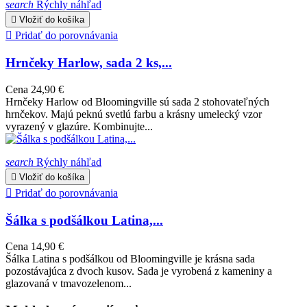
search
Rýchly náhľad

Vložiť do košíka

Pridať do porovnávania
Hrnčeky Harlow, sada 2 ks,...
Cena
24,90 €
Hrnčeky Harlow od Bloomingville sú sada 2 stohovateľných
hrnčekov. Majú peknú svetlú farbu a krásny umelecký vzor
vyrazený v glazúre. Kombinujte...
search
Rýchly náhľad

Vložiť do košíka

Pridať do porovnávania
Šálka s podšálkou Latina,...
Cena
14,90 €
Šálka ​​Latina s podšálkou od Bloomingville je krásna sada
pozostávajúca z dvoch kusov. Sada je vyrobená z kameniny a
glazovaná v tmavozelenom...