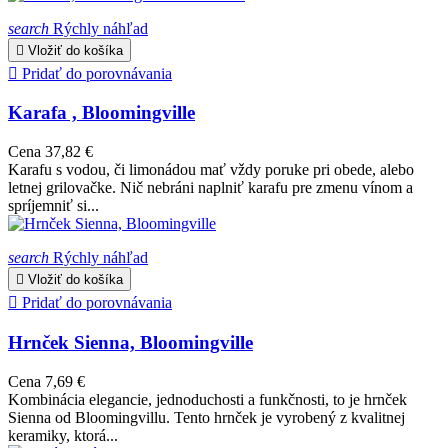
search
Rýchly náhľad

Vložiť do košíka

Pridať do porovnávania
Karafa , Bloomingville
Cena
37,82 €
Karafu s vodou, či limonádou mať vždy poruke pri obede, alebo
letnej grilovačke. Nič nebráni naplniť karafu pre zmenu vínom a
spríjemniť si...
search
Rýchly náhľad

Vložiť do košíka

Pridať do porovnávania
Hrnček Sienna, Bloomingville
Cena
7,69 €
Kombinácia elegancie, jednoduchosti a funkčnosti, to je hrnček
Sienna od Bloomingvillu. Tento hrnček je vyrobený z kvalitnej
keramiky, ktorá...