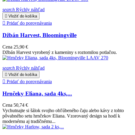
search
Rýchly náhľad

Vložiť do košíka

Pridať do porovnávania
Džbán Harvest, Bloomingville
Cena
25,90 €
Džbán Harvest vyrobený z kameniny s roztomilou potlačou.
search
Rýchly náhľad

Vložiť do košíka

Pridať do porovnávania
Hrnčeky Eliana, sada 4ks,...
Cena
50,74 €
Vychutnajte si šálok svojho obľúbeného čaju alebo kávy z tohto
pôvabného setu hrnčekov Eliana. Vzorovaný design sa hodí k
modernému aj tradičnému...