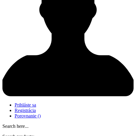
Prihláste sa
Registrácia
Porovnanie
(
)
Search here...