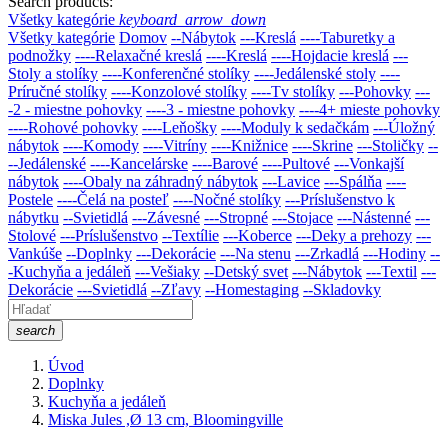
Search products:
Všetky kategórie
keyboard_arrow_down
Všetky kategórie
Domov
--Nábytok
---Kreslá
----Taburetky a
podnožky
----Relaxačné kreslá
----Kreslá
----Hojdacie kreslá
---
Stoly a stolíky
----Konferenčné stolíky
----Jedálenské stoly
----
Príručné stolíky
----Konzolové stolíky
----Tv stolíky
---Pohovky
---
-2 - miestne pohovky
----3 - miestne pohovky
----4+ mieste pohovky
----Rohové pohovky
----Leňošky
----Moduly k sedačkám
---Úložný
nábytok
----Komody
----Vitríny
----Knižnice
----Skrine
---Stoličky
--
--Jedálenské
----Kancelárske
----Barové
----Pultové
---Vonkajší
nábytok
----Obaly na záhradný nábytok
---Lavice
---Spálňa
----
Postele
----Čelá na posteľ
----Nočné stolíky
---Príslušenstvo k
nábytku
--Svietidlá
---Závesné
---Stropné
---Stojace
---Nástenné
---
Stolové
---Príslušenstvo
--Textílie
---Koberce
---Deky a prehozy
---
Vankúše
--Doplnky
---Dekorácie
---Na stenu
---Zrkadlá
---Hodiny
--
-Kuchyňa a jedáleň
---Vešiaky
--Detský svet
---Nábytok
---Textil
---
Dekorácie
---Svietidlá
--Zľavy
--Homestaging
--Skladovky
search
Úvod
Doplnky
Kuchyňa a jedáleň
Miska Jules ,Ø 13 cm, Bloomingville