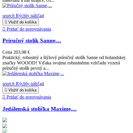
materiálu a má strapce, čo...
search
Rýchly náhľad

Vložiť do košíka

Pridať do porovnávania
Príručný stolík Sanne,...
Cena
203,98 €
Praktický, robustný a štýlový príručný stolík Sanne od holandskej
značky WOOOD! Vďaka svojmu robustnému vzhľadu vyzerá
príručný stolík pevný a...
search
Rýchly náhľad

Vložiť do košíka

Pridať do porovnávania
Jedálenská stolička Maxime,...