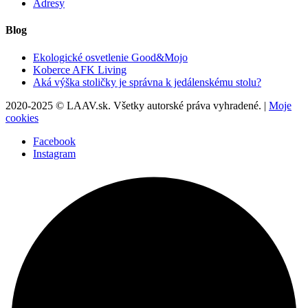
Adresy
Blog
Ekologické osvetlenie Good&Mojo
Koberce AFK Living
Aká výška stoličky je správna k jedálenskému stolu?
2020-2025 © LAAV.sk. Všetky autorské práva vyhradené. |
Moje
cookies
Facebook
Instagram