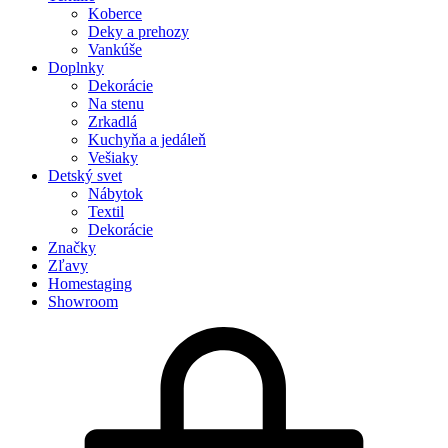
Koberce
Deky a prehozy
Vankúše
Doplnky
Dekorácie
Na stenu
Zrkadlá
Kuchyňa a jedáleň
Vešiaky
Detský svet
Nábytok
Textil
Dekorácie
Značky
Zľavy
Homestaging
Showroom